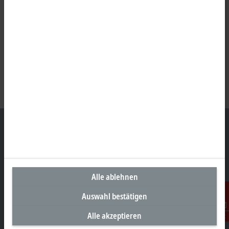
Unternehmenszentrale Österreich
Beckhoff Automation GmbH
Alle ablehnen
Hauptstraße 11
Auswahl bestätigen
6706 Bürs
Alle akzeptieren
+43 5552 68813-0
Kontakt
info@beckhoff.at