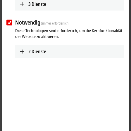
3
Dienste
den aktuellsten Normen ausgeführt sind, wie
z. B.
der
IEC 61076-2-111
für M12-Power-Steckverbinder oder auch der
IEC 61076-2-114,
in der die P-Kodierung für
EtherCAT P
-
Notwendig
Steckverbinder festgesetzt ist.
(immer erforderlich)
Diese Technologien sind erforderlich, um die Kernfunktionalität
Die Konfektionen sind zu
100 %
elektrisch, mechanisch sowie optisch
der Website zu aktivieren.
geprüft und verfügen über mindestens einen vorinstallierten
Steckverbinder.
2
Dienste
Die Zuverlässigkeit dieser Produkte wird über eine individuelle
Chargennummer sichergestellt. Somit lässt sich zum einen
sicherstellen, welches Material für die Konfektionierung verwendet
wurde, und zum anderen, welcher Mitarbeiter, zu welchem Zeitpunkt,
den jeweiligen Arbeitsschritt ausgeführt hat. Neben der einfachen
Belegungsprüfung und der visuellen Kontrolle des Produktes sind
erweiterte Prüfungen vorgesehen, wie Hochspannungstests zur
Lokalisierung von Beschädigungen an der Aderisolation oder eine
Widerstandsprüfung zur Kontrolle der korrekten Kabellänge.
Vorteile
Schutzart IP20, IP54, IP65, IP66, IP67 und IP69K, geeignet für die