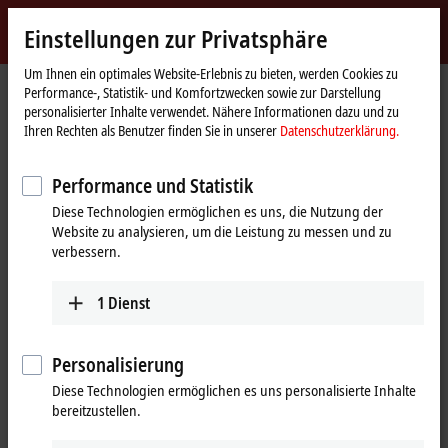
Jetzt anmelden
Einstellungen zur Privatsphäre
myBeckhoff
Beckhoff
-
Um Ihnen ein optimales Website-Erlebnis zu bieten, werden Cookies zu
Performance-, Statistik- und Komfortzwecken sowie zur Darstellung
New
personalisierter Inhalte verwendet. Nähere Informationen dazu und zu
Automation
Startseite
Produkte
I/O
I/O-spezifisches Zubehör
Ihren Rechten als Benutzer finden Sie in unserer
Datenschutzerklärung.
Technology
Vorkonfektionierte Leitungen
Performance und Statistik
Vorkonfektionierte Leitungen
Diese Technologien ermöglichen es uns, die Nutzung der
Website zu analysieren, um die Leistung zu messen und zu
verbessern.
100 % geprüfte Plug-and-Play-Lösungen
vom Automatisierungsspezialisten
1
Dienst
Zur sicheren, schnelleren und fehlerfreien Installation bietet Beckhoff
ein umfangreiches Portfolio an vorkonfektionierten Leitungen. Die
Personalisierung
Auswahl an vormontierten Kabeln umfasst zahlreiche Längen und
Varianten ohne Mindestbestellmenge; marktübliche Längen sowie
Diese Technologien ermöglichen es uns personalisierte Inhalte
Sonderlängen sind ab Lager verfügbar.
bereitzustellen.
Die vorkonfektionierten Leitungen enthalten Steckverbinder, die nach