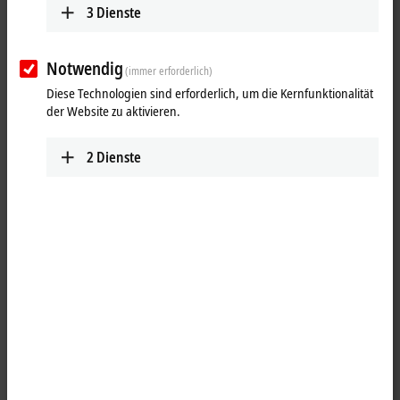
3
Dienste
Notwendig
(immer erforderlich)
Diese Technologien sind erforderlich, um die Kernfunktionalität
der Website zu aktivieren.
2
Dienste
1
4
M8, Stecker, gewinkelt, Stift, 4‑polig, P-kodiert – offenes Ende
Produktstatus:
Serienlieferung
Produktinformationen