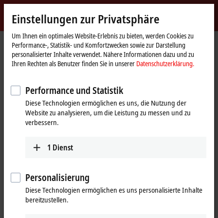
Jetzt anmelden
Einstellungen zur Privatsphäre
myBeckhoff
Beckhoff
-
Um Ihnen ein optimales Website-Erlebnis zu bieten, werden Cookies zu
Performance-, Statistik- und Komfortzwecken sowie zur Darstellung
New
personalisierter Inhalte verwendet. Nähere Informationen dazu und zu
Automation
Startseite
Produkte
I/O
I/O-spezifisches Zubehör
Ihren Rechten als Benutzer finden Sie in unserer
Datenschutzerklärung.
Technology
Vorkonfektionierte Leitungen
ZK7000-0300-0xxx
Performance und Statistik
ZK7000-0300-0xxx | EtherCAT P-
Diese Technologien ermöglichen es uns, die Nutzung der
Leitung, AWG22, PUR,
Website zu analysieren, um die Leistung zu messen und zu
schleppkettentauglich
verbessern.
1
Dienst
Personalisierung
Diese Technologien ermöglichen es uns personalisierte Inhalte
bereitzustellen.