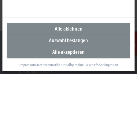
Alle ablehnen
Auswahl bestätigen
Alle akzeptieren
Kontakt
Unternehmenszentrale Schweiz
Impressum
Datenschutzerklärung
Allgemeine Geschäftsbedingungen
Beckhoff Automation AG
Rheinweg 7
8200 Schaffhausen
+41 52 633 40 40
info@beckhoff.ch
Kontaktinformationen
www.beckhoff.com/de-ch/
Newsletter
Seite drucken