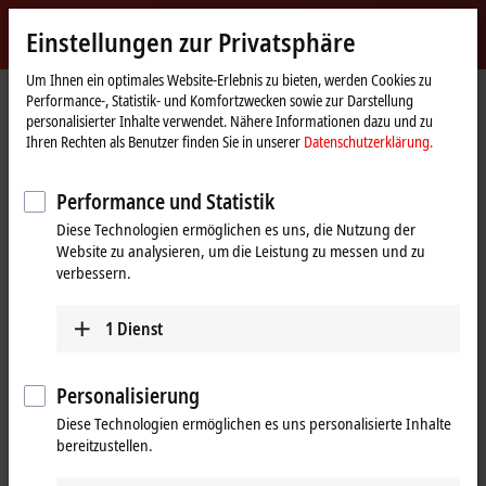
Jetzt anmelden
Einstellungen zur Privatsphäre
myBeckhoff
Beckhoff
-
Um Ihnen ein optimales Website-Erlebnis zu bieten, werden Cookies zu
Performance-, Statistik- und Komfortzwecken sowie zur Darstellung
New
personalisierter Inhalte verwendet. Nähere Informationen dazu und zu
Automation
Startseite
Produkte
Automation
TwinCAT
Ihren Rechten als Benutzer finden Sie in unserer
Datenschutzerklärung.
Technology
TFxxxx | TwinCAT 3 Functions
TF1xxx | System
TF1200
Performance und Statistik
TF1200 | TwinCAT 3 UI Client
Diese Technologien ermöglichen es uns, die Nutzung der
Website zu analysieren, um die Leistung zu messen und zu
verbessern.
1
Dienst
Personalisierung
Diese Technologien ermöglichen es uns personalisierte Inhalte
bereitzustellen.