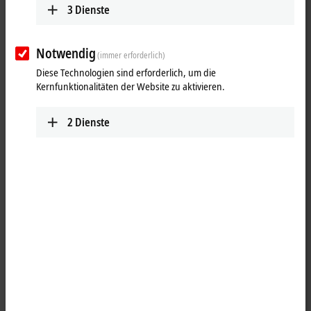
3
Dienste
Notwendig
(immer erforderlich)
Diese Technologien sind erforderlich, um die
Kernfunktionalitäten der Website zu aktivieren.
2
Dienste
1
Der
TwinCAT
3 UI Client kann Webapplikationen, wie die TwinCAT
HMI oder den Beckhoff Device Manager, visualisieren. Es wird kein
weiterer Browser auf dem Client-System benötigt. Der TwinCAT 3 UI
Client kann als Desktopanwendung oder im Kioskmodus betrieben
werden.
Produktstatus:
Serienlieferung