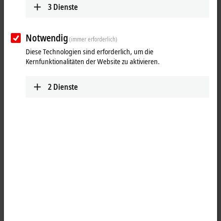
3
Dienste
Notwendig
(immer erforderlich)
Diese Technologien sind erforderlich, um die
Kernfunktionalitäten der Website zu aktivieren.
2
Dienste
1
2
Die
EtherCAT P
-Box EPP2334-0061 verfügt über acht digitale Kanäle,
die jeweils als Ein- oder Ausgänge betrieben werden können. Eine
Konfiguration, ob ein Kanal (Pin 4 des M8) als Ein- oder Ausgang
verwendet werden soll, ist nicht erforderlich.Die Eingangsschaltung
ist intern fest mit dem Ausgangstreiber verbunden, sodass ein
gesetzter Ausgang automatisch auch im Eingangsprozessabbild