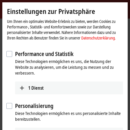
Jetzt anmelden
Einstellungen zur Privatsphäre
myBeckhoff
Beckhoff
-
Um Ihnen ein optimales Website-Erlebnis zu bieten, werden Cookies zu
Performance-, Statistik- und Komfortzwecken sowie zur Darstellung
New
personalisierter Inhalte verwendet. Nähere Informationen dazu und zu
Automation
Startseite
Produkte
I/O
EtherCAT Box
EPPxxxx | Industriegehäuse
Ihren Rechten als Benutzer finden Sie in unserer
Datenschutzerklärung.
Technology
EPP23xx | Digital-Kombi
EPP2334-0061
Performance und Statistik
EPP2334-0061 | EtherCAT P-Box,
Diese Technologien ermöglichen es uns, die Nutzung der
4-Kanal-Digital-Kombi, 24 V DC,
Website zu analysieren, um die Leistung zu messen und zu
10 µs, 0,5 A, M8
verbessern.
1
Dienst
Personalisierung
Diese Technologien ermöglichen es uns personalisierte Inhalte
bereitzustellen.