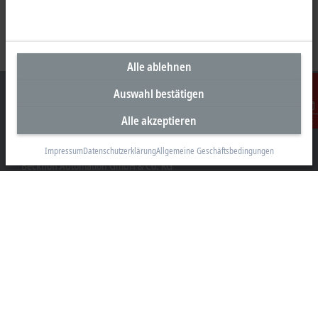
Alle ablehnen
Auswahl bestätigen
Alle akzeptieren
Kontakt
Unternehmenszentrale Deutschland
Impressum
Datenschutzerklärung
Allgemeine Geschäftsbedingungen
Beckhoff Automation GmbH & Co. KG
Hülshorstweg 20
33415 Verl
+49 5246 963-0
info@beckhoff.com
Kontaktinformationen
www.beckhoff.com/de-de/
Newsletter
Seite drucken