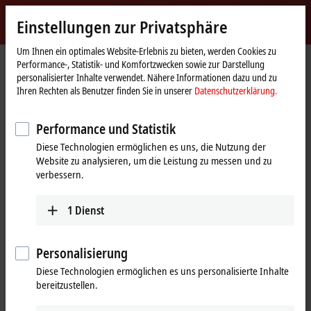
Jetzt anmelden
Einstellungen zur Privatsphäre
myBeckhoff
Beckhoff
-
Um Ihnen ein optimales Website-Erlebnis zu bieten, werden Cookies zu
Performance-, Statistik- und Komfortzwecken sowie zur Darstellung
New
personalisierter Inhalte verwendet. Nähere Informationen dazu und zu
Automation
Startseite
Produkte
I/O
EtherCAT Box
EPPxxxx | Industriegehäuse
Ihren Rechten als Benutzer finden Sie in unserer
Datenschutzerklärung.
Technology
EPP4xxx | Analog-Ausgang
Tabellarische Produktübersicht
Performance und Statistik
EPP4xxx | EtherCAT P-Box, Analog-
Diese Technologien ermöglichen es uns, die Nutzung der
Ausgang
Website zu analysieren, um die Leistung zu messen und zu
verbessern.
EPP4xxx | Analog-Ausgang
1
Dienst
4-Kanal
Signal
Personalisierung
±10 V, 0/4…20 mA
EPP4174-0002
Diese Technologien ermöglichen es uns personalisierte Inhalte
Normsignal
parametrierbar
bereitzustellen.
EPP4374-0002
Vorzugstyp