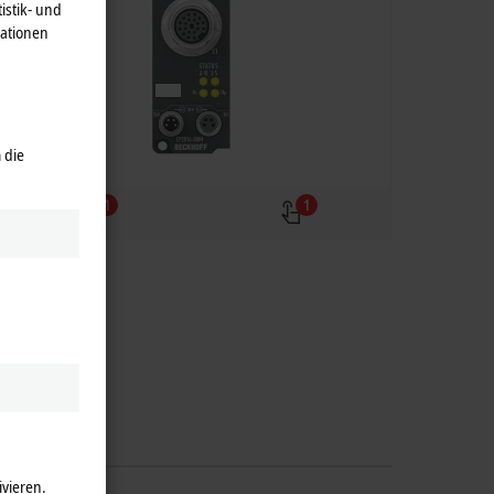
istik- und
mationen
 die
1
1
ivieren.