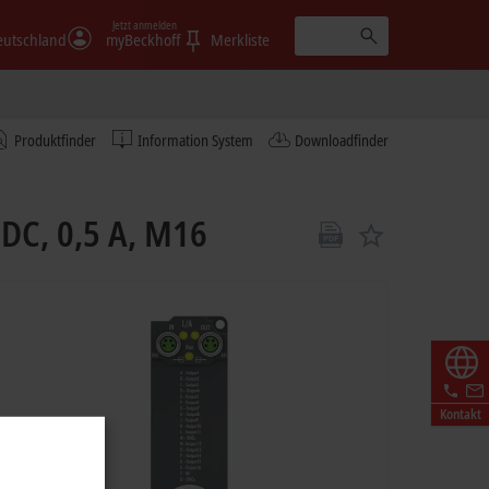
Jetzt anmelden
eutschland
myBeckhoff
Merkliste
Produktfinder
Information System
Downloadfinder
DC, 0,5 A, M16
Kontakt