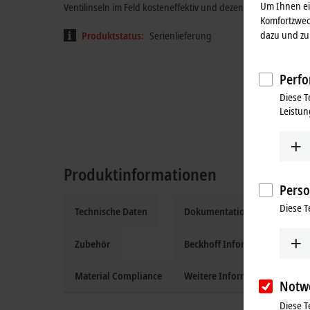
Um Ihnen ein
Ventilinseln im Feld kosteneffektiv und dezentral angeschlos
Komfortzwec
dazu und zu 
Produktstatus:
Serienlieferung
Perfo
Diese T
Leistun
Produktinformationen
Perso
Diese T
Technische Daten
Dokumentation und Downloa
Zubehör
Beckhoff Information System
Material Compliance
Weitere Informationen
Notw
Diese T