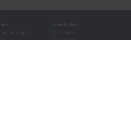
pport
Soziale Medien
hnischer Support
LinkedIn
vice
Instagram
ining
Facebook
binare
YouTube
khoff Information System
nloadfinder