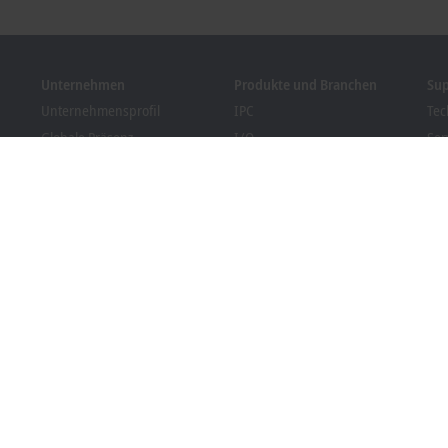
Unternehmen
Produkte und Branchen
Su
Unternehmensprofil
IPC
Tec
Globale Präsenz
I/O
Ser
Stellenangebote
Motion
Tra
News
Automation
We
Kundenmagazin PC Control
MX-System
Bec
Veranstaltungen und
Vision
Dow
Termine
Branchen
Hinweisgebersystem
Packaging Compliance