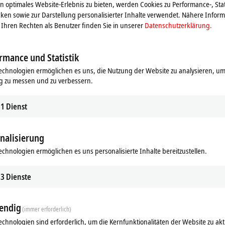
 optimales Website-Erlebnis zu bieten, werden Cookies zu Performance-, Stat
sen werden.
ken sowie zur Darstellung personalisierter Inhalte verwendet. Nähere Infor
Ihren Rechten als Benutzer finden Sie in unserer
Datenschutzerklärung.
rmance und Statistik
echnologien ermöglichen es uns, die Nutzung der Website zu analysieren, um
g zu messen und zu verbessern.
1
Dienst
nalisierung
echnologien ermöglichen es uns personalisierte Inhalte bereitzustellen.
ds
Ergänzende Produkte
3
Dienste
Ähnliche Produkte
endig
(immer erforderlich)
echnologien sind erforderlich, um die Kernfunktionalitäten der Website zu akt