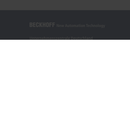
Unternehmenszentrale Deutschland
Beckhoff Automation GmbH & Co. KG
Hülshorstweg 20
33415 Verl
+49 5246 963-0
info@beckhoff.com
Kontaktinformationen
www.beckhoff.com/de-de/
Newsletter
Seite drucken