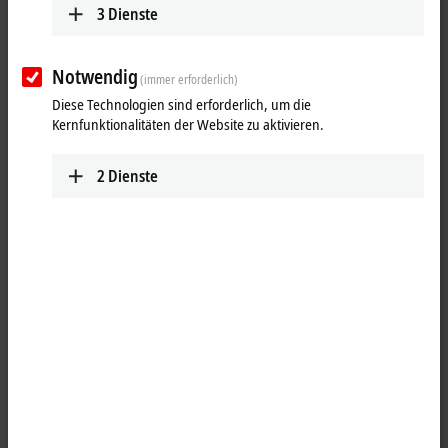
3
Dienste
Notwendig
(immer erforderlich)
Diese Technologien sind erforderlich, um die
Kernfunktionalitäten der Website zu aktivieren.
2
Dienste
1
2
1
Die
EtherCAT
Box EP3632-0001 ist ein 2-kanaliges
Oversampling
-
Interface für bis zu zwei IEPE-Sensoren im 2-Leiter-Anschluss. Der
Strom der integrierten Konstantstromquelle ist in Abhängigkeit von
Sensor und Leitungslänge für jeden Kanal getrennt auf 2, 4 oder 8 mA
einstellbar. Das Eingangssignal wird nach dem Oversampling-Prinzip