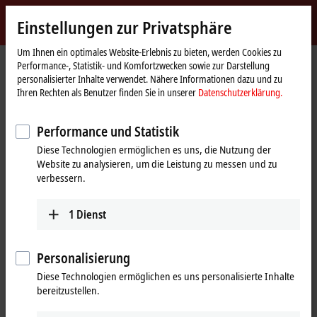
Jetzt anmelden
Einstellungen zur Privatsphäre
myBeckhoff
Beckhoff
-
Um Ihnen ein optimales Website-Erlebnis zu bieten, werden Cookies zu
Performance-, Statistik- und Komfortzwecken sowie zur Darstellung
New
personalisierter Inhalte verwendet. Nähere Informationen dazu und zu
Automation
Startseite
Produkte
I/O
EtherCAT Box
EPxxxx | Industriegehäuse
Ihren Rechten als Benutzer finden Sie in unserer
Datenschutzerklärung.
Technology
EP3xxx | Analog-Eingang
EP3632-0001
Performance und Statistik
EP3632-0001 | EtherCAT Box, 2-
Diese Technologien ermöglichen es uns, die Nutzung der
Kanal-Analog-Eingang,
Website zu analysieren, um die Leistung zu messen und zu
IEPE/Beschleunigung, 16 Bit,
verbessern.
50 kSps, M8
1
Dienst
Personalisierung
Diese Technologien ermöglichen es uns personalisierte Inhalte
bereitzustellen.