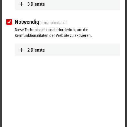
3
Dienste
Notwendig
(immer erforderlich)
Diese Technologien sind erforderlich, um die
Kernfunktionalitäten der Website zu aktivieren.
2
Dienste
1
1
Die
EtherCAT
Box ER3314-0002 mit analogen Eingängen erlaubt den
direkten Anschluss von vier Thermoelementen. Die Schaltung der
Baugruppe kann Thermoelementsensoren in 2-Leitertechnik
betreiben. Die Linearisierung über den gesamten Temperaturbereich