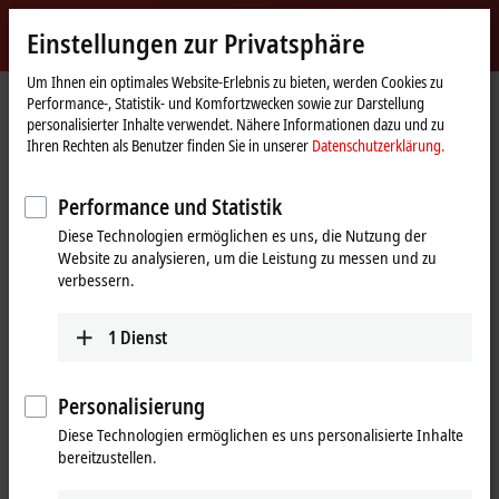
Jetzt anmelden
Einstellungen zur Privatsphäre
myBeckhoff
Beckhoff
-
Um Ihnen ein optimales Website-Erlebnis zu bieten, werden Cookies zu
Performance-, Statistik- und Komfortzwecken sowie zur Darstellung
New
personalisierter Inhalte verwendet. Nähere Informationen dazu und zu
Automation
Startseite
Produkte
I/O
EtherCAT Box
Ihren Rechten als Benutzer finden Sie in unserer
Datenschutzerklärung.
Technology
ERxxxx | Zinkdruckguss-Gehäuse
ER3xxx | Analog-Eingang
ER3314-0002
Performance und Statistik
ER3314-0002 | EtherCAT Box, 4-
Diese Technologien ermöglichen es uns, die Nutzung der
Website zu analysieren, um die Leistung zu messen und zu
Kanal-Analog-Eingang,
verbessern.
Temperatur, Thermoelement,
16 Bit, M12, Zinkdruckguss
1
Dienst
Personalisierung
Diese Technologien ermöglichen es uns personalisierte Inhalte
bereitzustellen.