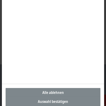
Unternehmenszentrale Deutschland
Alle ablehnen
Beckhoff Automation GmbH & Co. KG
Hülshorstweg 20
Auswahl bestätigen
33415 Verl