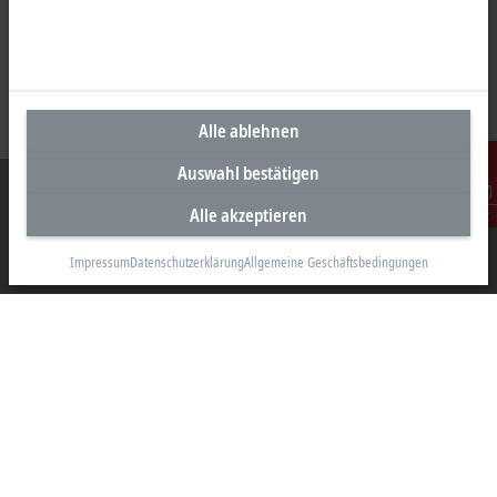
Alle ablehnen
Auswahl bestätigen
Alle akzeptieren
Kontakt
Impressum
Datenschutzerklärung
Allgemeine Geschäftsbedingungen
Unternehmenszentrale Deutschland
Beckhoff Automation GmbH & Co. KG
Hülshorstweg 20
33415 Verl
+49 5246 963-0
info@beckhoff.com
Kontaktinformationen
www.beckhoff.com/de-de/