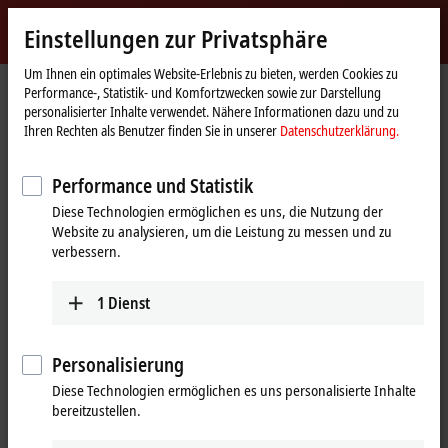
Jetzt anmelden
Einstellungen zur Privatsphäre
myBeckhoff
Beckhoff
-
Um Ihnen ein optimales Website-Erlebnis zu bieten, werden Cookies zu
Performance-, Statistik- und Komfortzwecken sowie zur Darstellung
New
personalisierter Inhalte verwendet. Nähere Informationen dazu und zu
Automation
Startseite
Produkte
I/O
EtherCAT Box
Ihren Rechten als Benutzer finden Sie in unserer
Datenschutzerklärung.
Technology
ERxxxx | Zinkdruckguss-Gehäuse
ER4xxx | Analog-Ausgang
Tabellarische Produktübersicht
Performance und Statistik
ER4xxx | Zinkdruckguss-EtherCAT
Diese Technologien ermöglichen es uns, die Nutzung der
Website zu analysieren, um die Leistung zu messen und zu
Box, Analog-Ausgang
verbessern.
ER4xxx | Analog-Ausgang
1
Dienst
4-Kanal
Signal
Personalisierung
Diese Technologien ermöglichen es uns personalisierte Inhalte
±10 V, 0/4…20 mA
ER4374-0002
bereitzustellen.
Normsignal
2 Eingänge + 2 Ausgänge,
parametrierbar, 16 Bit