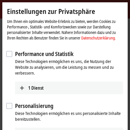
Jetzt anmelden
Einstellungen zur Privatsphäre
myBeckhoff
Beckhoff
-
Um Ihnen ein optimales Website-Erlebnis zu bieten, werden Cookies zu
Performance-, Statistik- und Komfortzwecken sowie zur Darstellung
New
personalisierter Inhalte verwendet. Nähere Informationen dazu und zu
Automation
Startseite
Produkte
I/O
Feldbus Box und IO-Link-Box
Ihren Rechten als Benutzer finden Sie in unserer
Datenschutzerklärung.
Technology
Erweiterungs-Box
IE23/24xx | Digital-Kombi
IE2311
Performance und Statistik
IE2311 | Erweiterungs-Box, 4-
Diese Technologien ermöglichen es uns, die Nutzung der
Kanal-Digital-Eingang + 4-Kanal-
Website zu analysieren, um die Leistung zu messen und zu
Digital-Ausgang, 24 V DC, 0,2 ms,
verbessern.
0,5 A, M8
1
Dienst
Personalisierung
Diese Technologien ermöglichen es uns personalisierte Inhalte
bereitzustellen.