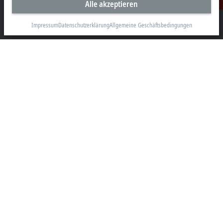
Alle akzeptieren
Kontakt
Beckhoff Automation GmbH & Co. KG
Hülshorstweg 20
Impressum
Datenschutzerklärung
Allgemeine Geschäftsbedingungen
33415 Verl
+49 5246 963-0
info@beckhoff.com
Kontaktinformationen
www.beckhoff.com/de-de/
Newsletter
Seite drucken
Unternehmen
Produkte und Branchen
Support
Soziale Medien