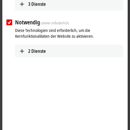
3
Dienste
Notwendig
(immer erforderlich)
Diese Technologien sind erforderlich, um die
Kernfunktionalitäten der Website zu aktivieren.
2
Dienste
1
Die digitale
I/O
-Baugruppe IE2311 kombiniert vier digitale Eingänge
und vier digitale Ausgänge auf einem Gerät. Die Ausgänge
verarbeiten Lastströme bis 0,5 A und sind kurzschlussfest und
verpolungsgeschützt. Der Eingangsfilter ist 0,2 ms.