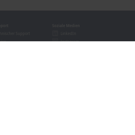
pport
Soziale Medien
hnischer Support
LinkedIn
vice
Instagram
ining
Facebook
binare
YouTube
khoff Information System
nloadfinder