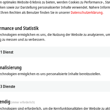
 optimales Website-Erlebnis zu bieten, werden Cookies zu Performance-, Stat
ken sowie zur Darstellung personalisierter Inhalte verwendet. Nähere Infor
n extrem schwieriger Industrie- und Prozessumgebung eingesetzt
Ihren Rechten als Benutzer finden Sie in unserer
Datenschutzerklärung.
ie ERI-Serie ideal bei erhöhten Erfordernissen an Belastbarkeit und
rmance und Statistik
echnologien ermöglichen es uns, die Nutzung der Website zu analysieren, um
g zu messen und zu verbessern.
1
Dienst
nalisierung
echnologien ermöglichen es uns personalisierte Inhalte bereitzustellen.
ds
Ergänzende Produkte
3
Dienste
Ähnliche Produkte
endig
(immer erforderlich)
echnologien sind erforderlich, um die Kernfunktionalitäten der Website zu akt