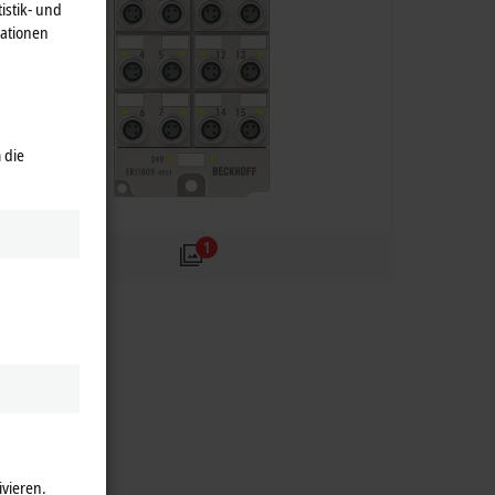
istik- und
mationen
 die
1
ivieren.