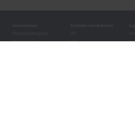
Unternehmen
Produkte und Branchen
Su
Unternehmensprofil
IPC
Tec
Globale Präsenz
I/O
Ser
Stellenangebote
Motion
Tra
News
Automation
We
Kundenmagazin PC Control
MX-System
Bec
Veranstaltungen und
Vision
Dow
Termine
Branchen
Hinweisgebersystem
Packaging Compliance