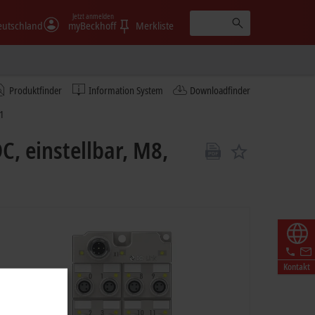
Jetzt anmelden
eutschland
myBeckhoff
Merkliste
Produktfinder
Information System
Downloadfinder
1
C, einstellbar, M8,
Kontakt