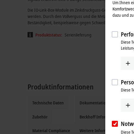
Um Ihnen ein
Komfortzwec
Die IO-Link-Box-Module im Zinkdruckguss-Gehäuse können i
dazu und zu 
werden. Durch den Vollverguss und die Metalloberfläche ist d
Beständigkeit, beispielsweise gegen Schweißspritzer.
Perfo
Produktstatus:
Serienlieferung
Diese T
Leistun
Perso
Produktinformationen
Diese T
Technische Daten
Dokumentation und Downloa
Zubehör
Beckhoff Information System
Notw
Material Compliance
Weitere Informationen
Diese T