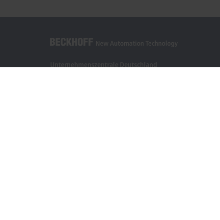
Unternehmenszentrale Deutschland
Beckhoff Automation GmbH & Co. KG
Hülshorstweg 20
33415 Verl
+49 5246 963-0
info@beckhoff.com
Kontaktinformationen
www.beckhoff.com/de-de/
Newsletter
Seite drucken