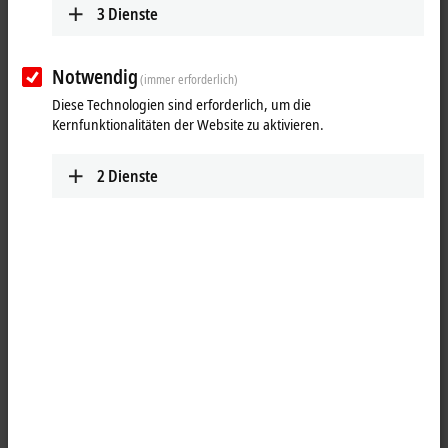
3
Dienste
Notwendig
(immer erforderlich)
Diese Technologien sind erforderlich, um die
Kernfunktionalitäten der Website zu aktivieren.
2
Dienste
1
Der Digital-Ausgang IP2041-Bxxx schaltet die binären Steuersignale
des Automatisierungsgerätes zur Prozessebene an die Aktoren weiter.
Die acht Ausgänge verarbeiten Lastströme bis jeweils 2 A, wobei der
Gesamtstrom auf 12 A begrenzt ist. Die Ausgänge werden über drei
Lastspannungskreise versorgt; damit entfällt bei diesen Baugruppen