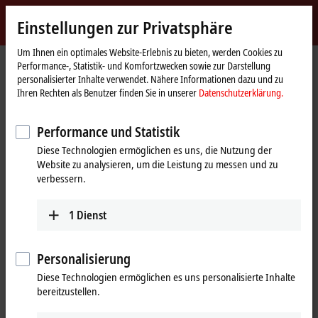
Jetzt anmelden
Einstellungen zur Privatsphäre
myBeckhoff
Beckhoff
-
Um Ihnen ein optimales Website-Erlebnis zu bieten, werden Cookies zu
Performance-, Statistik- und Komfortzwecken sowie zur Darstellung
New
personalisierter Inhalte verwendet. Nähere Informationen dazu und zu
Automation
Startseite
Produkte
I/O
Feldbus Box und IO-Link-Box
Kompakt Box
Ihren Rechten als Benutzer finden Sie in unserer
Datenschutzerklärung.
Technology
IP2xxx-Bxxx | Digital-Ausgang
IP2041-Bxxx
IP2041-B510
Performance und Statistik
IP2041-B510 | Feldbus Box, 8-
Diese Technologien ermöglichen es uns, die Nutzung der
Kanal-Digital-Ausgang,
Website zu analysieren, um die Leistung zu messen und zu
CANopen, 24 V DC, 2 A (∑ 12 A),
verbessern.
M8
1
Dienst
Personalisierung
Diese Technologien ermöglichen es uns personalisierte Inhalte
bereitzustellen.