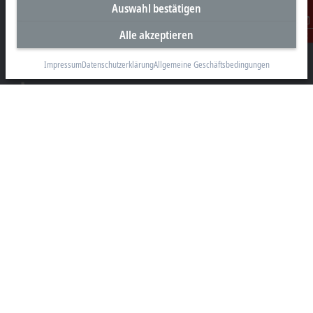
Unternehmenszentrale Deutschland
Auswahl bestätigen
Beckhoff Automation GmbH & Co. KG
Alle akzeptieren
Kontakt
Hülshorstweg 20
33415 Verl
Impressum
Datenschutzerklärung
Allgemeine Geschäftsbedingungen
+49 5246 963-0
info@beckhoff.com
Kontaktinformationen
www.beckhoff.com/de-de/
Newsletter
Seite drucken
Unternehmen
Produkte und Branchen
Support
Soziale Medien