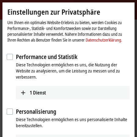
Jetzt anmelden
Einstellungen zur Privatsphäre
myBeckhoff
Beckhoff
-
Um Ihnen ein optimales Website-Erlebnis zu bieten, werden Cookies zu
Performance-, Statistik- und Komfortzwecken sowie zur Darstellung
New
personalisierter Inhalte verwendet. Nähere Informationen dazu und zu
Automation
Startseite
Produkte
I/O
Feldbus Box und IO-Link-Box
Kompakt Box
Ihren Rechten als Benutzer finden Sie in unserer
Datenschutzerklärung.
Technology
IP3xxx-Bxxx | Analog-Eingang
IP3202-Bxxx
Performance und Statistik
IP3202-Bxxx | Feldbus Box, 4-
Diese Technologien ermöglichen es uns, die Nutzung der
Kanal-Analog-Eingang,
Website zu analysieren, um die Leistung zu messen und zu
Temperatur, RTD (Pt100), 16 Bit,
verbessern.
M12
1
Dienst
Personalisierung
Diese Technologien ermöglichen es uns personalisierte Inhalte
bereitzustellen.