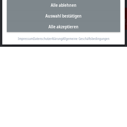
Hülshorstweg 20
Alle ablehnen
33415 Verl
Auswahl bestätigen
+49 5246 963-0
info@beckhoff.com
Alle akzeptieren
Kontakt
Kontaktinformationen
Impressum
Datenschutzerklärung
Allgemeine Geschäftsbedingungen
www.beckhoff.com/de-de/
Newsletter
Seite drucken
Unternehmen
Produkte und Branchen
Support
Soziale Medien
Impressum
Nutzungsbedingungen
Datenschutzerklärung