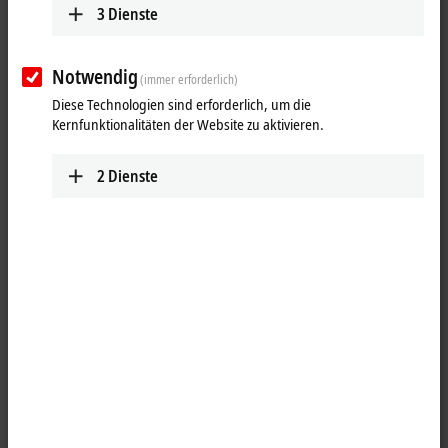
3
Dienste
Notwendig
(immer erforderlich)
Diese Technologien sind erforderlich, um die
Kernfunktionalitäten der Website zu aktivieren.
2
Dienste
1
Die analoge Eingangsbaugruppe IP3202 erlaubt den direkten
Anschluss von Widerstandssensoren. Die Schaltung der Baugruppe
kann Sensoren in 2-, 3- und 4-Leiter-Anschlusstechnik betreiben. Die
Linearisierung über den gesamten Temperaturbereich wird durch
einen Mikroprozessor realisiert. Der Temperaturbereich ist frei