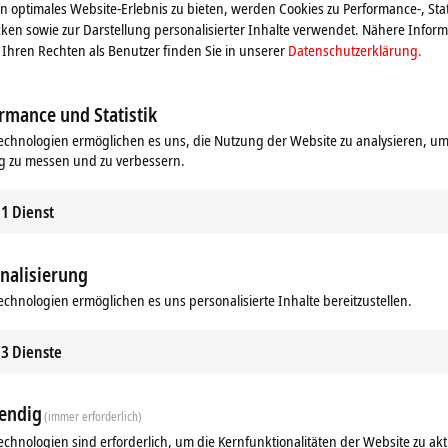
 optimales Website-Erlebnis zu bieten, werden Cookies zu Performance-, Stat
ingänge kann bei Bedarf verändert werden, eine automatische
ken sowie zur Darstellung personalisierter Inhalte verwendet. Nähere Infor
etriert wird wahlweise über den Feldbus oder mit dem KS2000-
Ihren Rechten als Benutzer finden Sie in unserer
Datenschutzerklärung.
meter werden auf der Baugruppe gespeichert. Für die
eckhoff bietet einen Stecker mit Temperaturkompensation an (ZS2000-
rmance und Statistik
echnologien ermöglichen es uns, die Nutzung der Website zu analysieren, um
g zu messen und zu verbessern.
1
Dienst
nalisierung
echnologien ermöglichen es uns personalisierte Inhalte bereitzustellen.
ds
Ergänzende Produkte
3
Dienste
Ähnliche Produkte
endig
(immer erforderlich)
echnologien sind erforderlich, um die Kernfunktionalitäten der Website zu akt