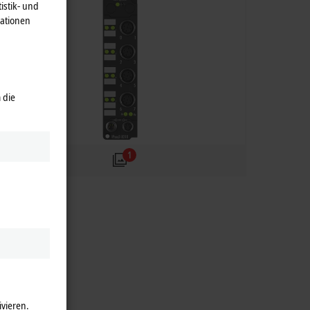
istik- und
mationen
 die
1
ivieren.