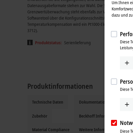
Um Ihnen ein
Datenausgabeformate stehen zur Wahl. Die Skalierung der E
Komfortzwec
Grenzwertüberwachung steht ebenfalls zur Verfügung. Param
dazu und zu 
Softwaretool über die Konfigurationsschnittstelle. Die Para
Temperaturkompensation wird ein Pt1000-Element benötigt. B
3712).
Perfo
Diese T
Produktstatus:
Serienlieferung
Leistun
Perso
Produktinformationen
Diese T
Technische Daten
Dokumentation und Downloa
Zubehör
Beckhoff Information System
Notw
Material Compliance
Weitere Informationen
Diese T