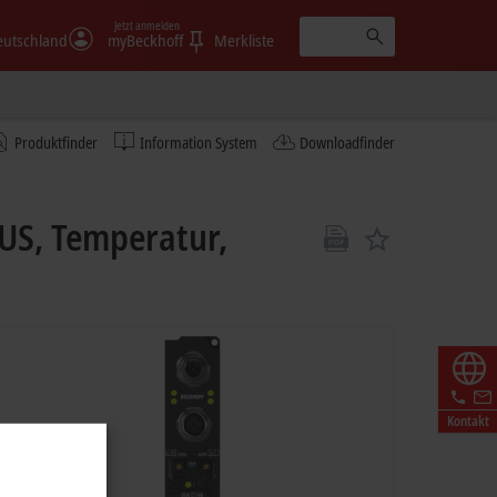
Jetzt anmelden
eutschland
myBeckhoff
Merkliste
Produktfinder
Information System
Downloadfinder
US, Temperatur,
Kontakt