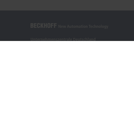
Unternehmenszentrale Deutschland
Beckhoff Automation GmbH & Co. KG
Hülshorstweg 20
33415 Verl
+49 5246 963-0
info@beckhoff.com
Kontaktinformationen
www.beckhoff.com/de-de/
Newsletter
Seite drucken