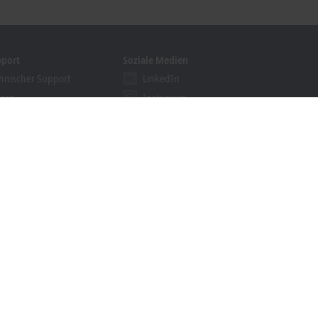
pport
Soziale Medien
hnischer Support
LinkedIn
vice
Instagram
ining
Facebook
binare
YouTube
khoff Information System
nloadfinder