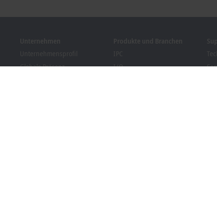
Unternehmen
Produkte und Branchen
Su
Unternehmensprofil
IPC
Tec
Globale Präsenz
I/O
Ser
Stellenangebote
Motion
Tra
News
Automation
We
Kundenmagazin PC Control
MX-System
Bec
Veranstaltungen und
Vision
Dow
Termine
Branchen
Hinweisgebersystem
Packaging Compliance