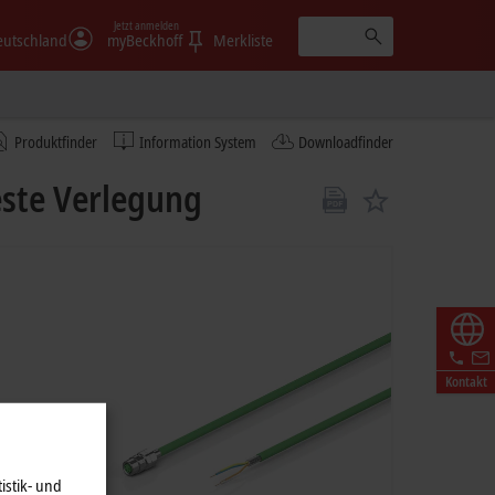
Jetzt anmelden
eutschland
myBeckhoff
Merkliste
Produktfinder
Information System
Downloadfinder
este Verlegung
Kontakt
istik- und