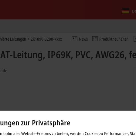
D
nierte Leitungen
ZK1090-3200-7xxx
News
Produktneuheiten
AT-Leitung, IP69K, PVC, AWG26, f
Ende
lungen zur Privatsphäre
 optimales Website-Erlebnis zu bieten, werden Cookies zu Performance-, Stat