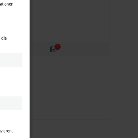
mationen
 die
1
ivieren.