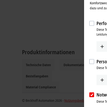
Komfortzwec
dazu und zu 
Perfo
Diese T
Leistun
Produktinformationen
Perso
Technische Daten
Dokumentation und Downloa
Diese T
Bestellangaben
Material Compliance
Notw
© Beckhoff Automation 2026 -
Nutzungsbedingungen
Diese T