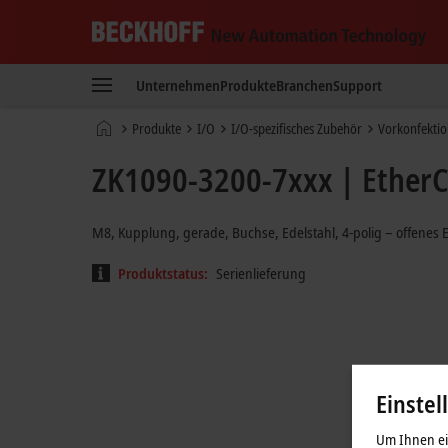
Beckhoff
-
Unternehmen
Produkte
Branchen
Support
New
Automation
Startseite
Produkte
I/O
I/O-spezifisches Zubehör
Vorkonfektio
Technology
ZK1090-3200-7xxx | EtherC
M8, Kupplung, gerade, Buchse, Edelstahl, 4-polig – offenes 
Produktstatus:
Serienlieferung
Einstel
Um Ihnen ein