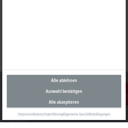
Alle ablehnen
Auswahl bestätigen
Unternehmenszentrale Deutschland
Alle akzeptieren
Kontakt
Beckhoff Automation GmbH & Co. KG
Impressum
Datenschutzerklärung
Allgemeine Geschäftsbedingungen
Hülshorstweg 20
33415 Verl