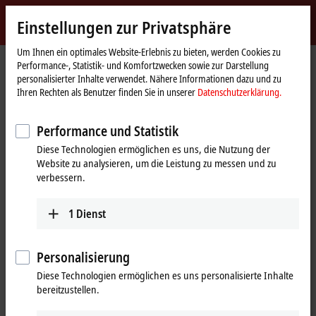
Jetzt anmelden
Einstellungen zur Privatsphäre
myBeckhoff
Beckhoff
-
Um Ihnen ein optimales Website-Erlebnis zu bieten, werden Cookies zu
Performance-, Statistik- und Komfortzwecken sowie zur Darstellung
New
personalisierter Inhalte verwendet. Nähere Informationen dazu und zu
Automation
Startseite
Produkte
I/O
I/O-spezifisches Zubehör
Ihren Rechten als Benutzer finden Sie in unserer
Datenschutzerklärung.
Technology
Vorkonfektionierte Leitungen
ZK1090-9191-6xxx
Performance und Statistik
ZK1090-9191-6xxx | Industrial-
Diese Technologien ermöglichen es uns, die Nutzung der
Ethernet-/EtherCAT-Patchkabel,
Website zu analysieren, um die Leistung zu messen und zu
Cat.5, PUR, 1 x 4 x AWG26,
verbessern.
schleppkettentauglich
1
Dienst
Personalisierung
Diese Technologien ermöglichen es uns personalisierte Inhalte
bereitzustellen.