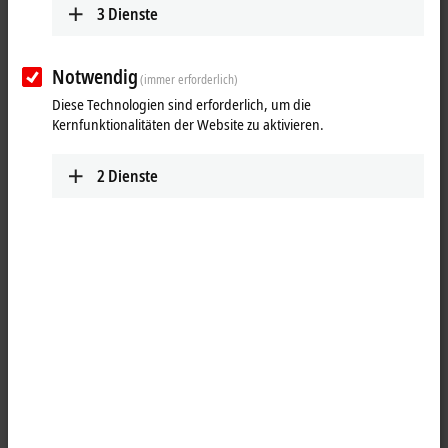
3
Dienste
Notwendig
(immer erforderlich)
Diese Technologien sind erforderlich, um die
Kernfunktionalitäten der Website zu aktivieren.
2
Dienste
1
RJ45, Stecker, gerade, Stift, 4-polig – RJ45, Stecker, gerade, Stift, 4-
polig
Produktstatus:
Serienlieferung