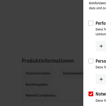
Komfortzwec
dazu und zu 
Perfo
Diese T
Leistun
Produktinformationen
Perso
Diese T
Technische Daten
Dokumentation und Downloa
Bestellangaben
Notw
Material Compliance
Diese T