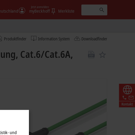
Jetzt anmelden
eutschland
myBeckhoff
Merkliste
Produktfinder
Information System
Downloadfinder
ung, Cat.6/Cat.6A,
Kontakt
istik- und