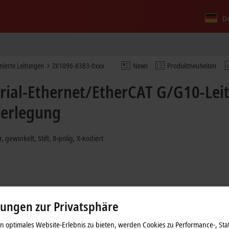
D
nierte Leitungen
ZK1096-8383-0xxx
News
Produktneuheiten
rial-Ethernet/EtherCAT G/G10-Leit
Verlegung
, gewinkelt, Stift, 8-polig, X-kodiert
lungen zur Privatsphäre
 optimales Website-Erlebnis zu bieten, werden Cookies zu Performance-, Stat