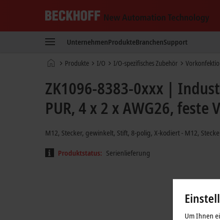
Beckhoff
-
Unternehmen
Produkte
Branchen
Support
New
Automation
Startseite
Produkte
I/O
I/O-spezifisches Zubehör
Vorkonfektio
Technology
ZK1096-8383-0xxx | Indust
PUR, 4 x 2 x AWG26, feste 
M12, Stecker, gewinkelt, Stift, 8-polig, X-kodiert - M12, Stecker
Produktstatus:
Serienlieferung
Einstel
Um Ihnen ein