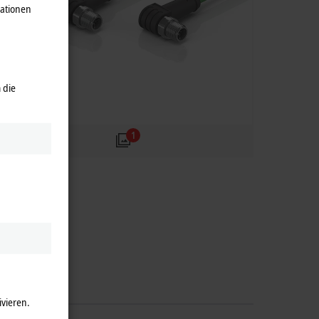
mationen
 die
1
ivieren.