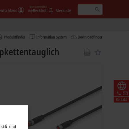
Jetzt anmelden
eutschland
myBeckhoff
Merkliste
Produktfinder
Information System
Downloadfinder
ppkettentauglich
Kontakt
istik- und