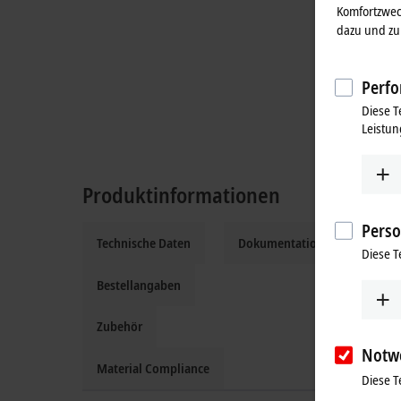
Komfortzwec
dazu und zu 
Perfo
Diese T
Leistun
Produktinformationen
Perso
Technische Daten
Dokumentation und Downloa
Diese T
Bestellangaben
Zubehör
Notw
Material Compliance
Diese T