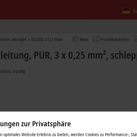
D
nierte Leitungen
ZK2000-2122-0xxx
News
Produktneuheiten
eitung, PUR, 3 x 0,25 mm², schle
uchse, 3-polig
lungen zur Privatsphäre
 optimales Website-Erlebnis zu bieten, werden Cookies zu Performance-, Stat