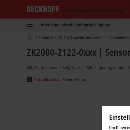
Beckhoff
-
Unternehmen
Produkte
Branchen
Support
New
Automation
Startseite
Produkte
I/O
I/O-spezifisches Zubehör
Vorkonfektio
Technology
ZK2000-2122-0xxx | Sensorl
M8, Stecker, gerade, Stift, 3-polig – M8, Kupplung, gerade, B
Produktstatus:
Serienlieferung
Einstel
Um Ihnen ein