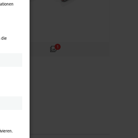
mationen
 die
1
ivieren.