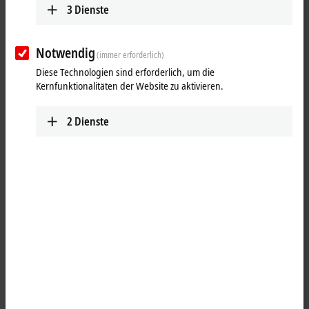
3
Dienste
Notwendig
(immer erforderlich)
Diese Technologien sind erforderlich, um die
Kernfunktionalitäten der Website zu aktivieren.
2
Dienste
1
4
B23, Flansch, gerade, kurz, Stift+Buchse, 4+PE+4 Pin,
Vorderwandmontage,
EtherCAT
‑kodiert – RJ45 + 5 x offenes Ende, 8-
polig