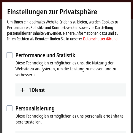
Jetzt anmelden
Einstellungen zur Privatsphäre
myBeckhoff
Beckhoff
-
Um Ihnen ein optimales Website-Erlebnis zu bieten, werden Cookies zu
Performance-, Statistik- und Komfortzwecken sowie zur Darstellung
New
personalisierter Inhalte verwendet. Nähere Informationen dazu und zu
Automation
Startseite
Produkte
I/O
I/O-spezifisches Zubehör
Ihren Rechten als Benutzer finden Sie in unserer
Datenschutzerklärung.
Technology
Vorkonfektionierte Leitungen
ZK7314-AX00-Axxx
Performance und Statistik
ZK7314-AX00-Axxx | B23, ENP-
Diese Technologien ermöglichen es uns, die Nutzung der
Leitung, PUR, 5 G 4,0 mm² + (1 x 4
Website zu analysieren, um die Leistung zu messen und zu
x AWG22),
verbessern.
schleppkettentauglich, Key 1
1
Dienst
(2 x 24 V DC + PE)
Personalisierung
Diese Technologien ermöglichen es uns personalisierte Inhalte
bereitzustellen.