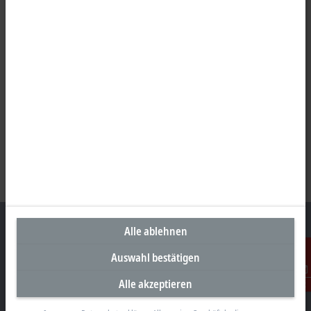
Alle ablehnen
Auswahl bestätigen
Unternehmenszentrale Deutschland
Alle akzeptieren
Kontakt
Beckhoff Automation GmbH & Co. KG
Hülshorstweg 20