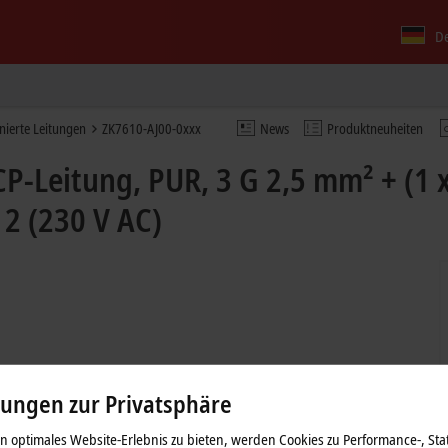
D
nierte Leitungen
ZK7610-AJ00-0xxx
News
Produktneuheiten
P-Leitung, PUR, 3 G 2,5 mm² + (1 
 2 (230 V AC)
lungen zur Privatsphäre
 optimales Website-Erlebnis zu bieten, werden Cookies zu Performance-, Stat