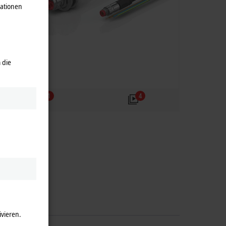
mationen
 die
1
4
ivieren.