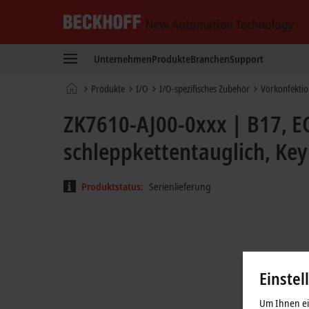
Beckhoff
-
Unternehmen
Produkte
Branchen
Support
New
Automation
Startseite
Produkte
I/O
I/O-spezifisches Zubehör
Vorkonfektio
Technology
ZK7610-AJ00-0xxx | B17, EC
schleppkettentauglich, Key
Produktstatus:
Serienlieferung
Einstel
Um Ihnen ein