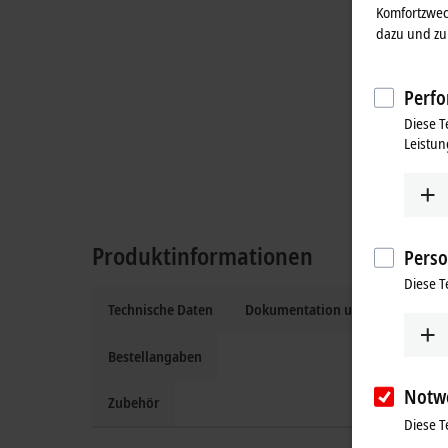
Komfortzwec
dazu und zu 
Perfo
Diese T
Leistun
Produktinformationen
Perso
Diese T
Technische Daten
Dokumentation und Downloads
Bestellangaben
Notw
Zubehör
Diese T