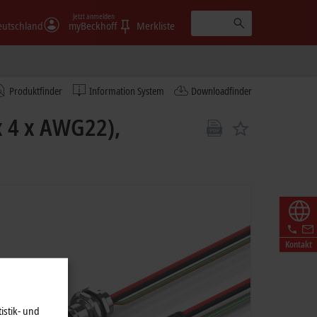
Jetzt anmelden
eutschland
myBeckhoff
Merkliste
Produktfinder
Information System
Downloadfinder
x 4 x AWG22),
Kontakt
istik- und