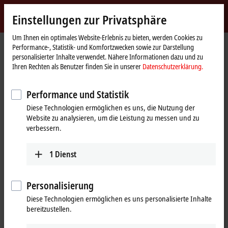
Jetzt anmelden
Einstellungen zur Privatsphäre
myBeckhoff
Beckhoff
-
Um Ihnen ein optimales Website-Erlebnis zu bieten, werden Cookies zu
Performance-, Statistik- und Komfortzwecken sowie zur Darstellung
New
personalisierter Inhalte verwendet. Nähere Informationen dazu und zu
Automation
Startseite
Produkte
I/O
I/O-spezifisches Zubehör
Ihren Rechten als Benutzer finden Sie in unserer
Datenschutzerklärung.
Technology
Meterware, Adapter, Leiterplatten- und feldkonfektionierbare
Steckverbinder
ZS7200-0003
Performance und Statistik
Diese Technologien ermöglichen es uns, die Nutzung der
ZS7200-0003 | Stecker,
Website zu analysieren, um die Leistung zu messen und zu
verbessern.
feldkonfektionierbar, EtherCAT P,
IP65/67, geschirmt
1
Dienst
Personalisierung
Diese Technologien ermöglichen es uns personalisierte Inhalte
bereitzustellen.