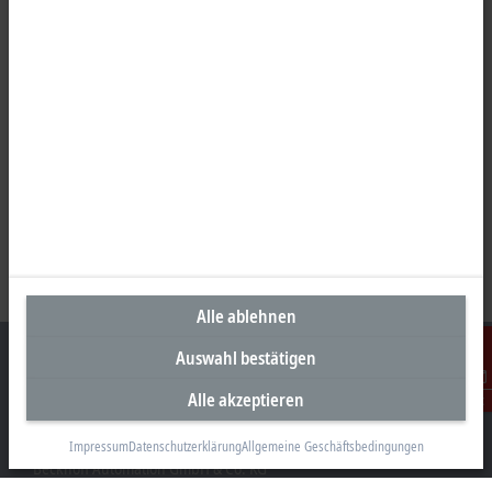
Alle ablehnen
Auswahl bestätigen
Alle akzeptieren
Kontakt
Unternehmenszentrale Deutschland
Impressum
Datenschutzerklärung
Allgemeine Geschäftsbedingungen
Beckhoff Automation GmbH & Co. KG
Hülshorstweg 20