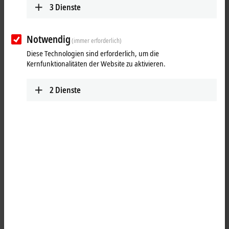
3
Dienste
Notwendig
(immer erforderlich)
Diese Technologien sind erforderlich, um die
Kernfunktionalitäten der Website zu aktivieren.
2
Dienste
1
4
Gerader, geschirmter,
EtherCAT P
-kodierter B17-Stecker für
EtherCAT P-Leitungen.
Produktstatus:
Serienlieferung