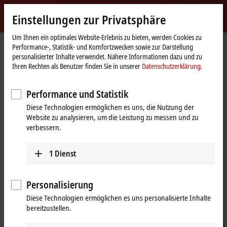
Jetzt anmelden
Einstellungen zur Privatsphäre
myBeckhoff
Beckhoff
-
Um Ihnen ein optimales Website-Erlebnis zu bieten, werden Cookies zu
Performance-, Statistik- und Komfortzwecken sowie zur Darstellung
New
personalisierter Inhalte verwendet. Nähere Informationen dazu und zu
Automation
Startseite
Produkte
I/O
I/O-spezifisches Zubehör
Weiteres Zubehör
Ihren Rechten als Benutzer finden Sie in unserer
Datenschutzerklärung.
Technology
ZS7300-B007
Performance und Statistik
ZS7300-B007 | Farbkodierung
Diese Technologien ermöglichen es uns, die Nutzung der
Steckverbinder/Vierkantflansch
Website zu analysieren, um die Leistung zu messen und zu
B23, blau
verbessern.
1
Dienst
Personalisierung
Diese Technologien ermöglichen es uns personalisierte Inhalte
bereitzustellen.