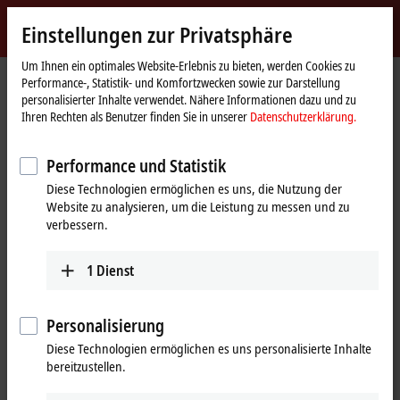
Jetzt anmelden
Einstellungen zur Privatsphäre
myBeckhoff
Beckhoff
-
Um Ihnen ein optimales Website-Erlebnis zu bieten, werden Cookies zu
Performance-, Statistik- und Komfortzwecken sowie zur Darstellung
New
personalisierter Inhalte verwendet. Nähere Informationen dazu und zu
Automation
Startseite
Produkte
I/O
I/O-spezifisches Zubehör
Ihren Rechten als Benutzer finden Sie in unserer
Datenschutzerklärung.
Technology
Vorkonfektionierte Leitungen
ZK7608-BX00-0xxx
Performance und Statistik
ZK7608-BX00-0xxx | B17, ECP-
Diese Technologien ermöglichen es uns, die Nutzung der
Leitung, PUR, 5 G 1,5 mm² + (1 x 4
Website zu analysieren, um die Leistung zu messen und zu
x AWG22),
verbessern.
schleppkettentauglich, Key 2
1
Dienst
(400 V AC)
Personalisierung
Diese Technologien ermöglichen es uns personalisierte Inhalte
bereitzustellen.