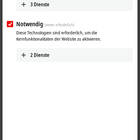
3
Dienste
Notwendig
(immer erforderlich)
Diese Technologien sind erforderlich, um die
Kernfunktionalitäten der Website zu aktivieren.
2
Dienste
1
4
EtherCAT P
-Leitung, ECP, PUR, schleppkettentauglich, B17, Flansch,
gerade, lang, Stift+Stift, 3+4 Pin, Vierkantflansch, P‑kodiert – 1 x M8,
Stecker, gerade | 1 x offenes Ende