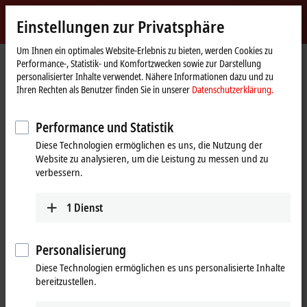
Jetzt anmelden
Einstellungen zur Privatsphäre
myBeckhoff
Beckhoff
-
Um Ihnen ein optimales Website-Erlebnis zu bieten, werden Cookies zu
Performance-, Statistik- und Komfortzwecken sowie zur Darstellung
New
personalisierter Inhalte verwendet. Nähere Informationen dazu und zu
Automation
Startseite
Produkte
I/O
I/O-spezifisches Zubehör
Ihren Rechten als Benutzer finden Sie in unserer
Datenschutzerklärung.
Technology
Vorkonfektionierte Leitungen
ZK7906-BL00-0xxx
Performance und Statistik
ZK7906-BL00-0xxx | B17, ECP-
Diese Technologien ermöglichen es uns, die Nutzung der
Leitung, PUR, 3 G 1,5 mm² + (1 x 4
Website zu analysieren, um die Leistung zu messen und zu
x AWG22),
verbessern.
schleppkettentauglich, Key 3
1
Dienst
(benutzerdefinierte Spannung)
Personalisierung
Diese Technologien ermöglichen es uns personalisierte Inhalte
bereitzustellen.