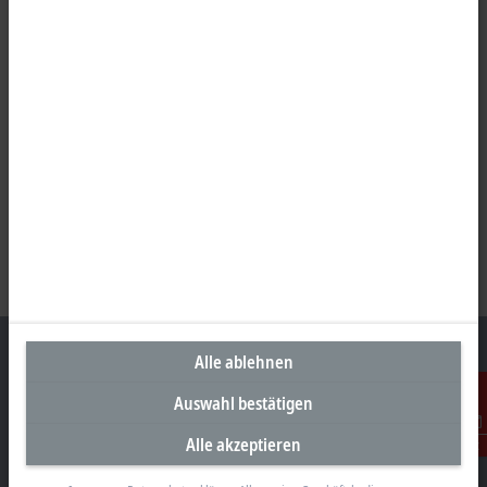
Alle ablehnen
Auswahl bestätigen
Unternehmenszentrale Deutschland
Alle akzeptieren
Kontakt
Beckhoff Automation GmbH & Co. KG
Hülshorstweg 20