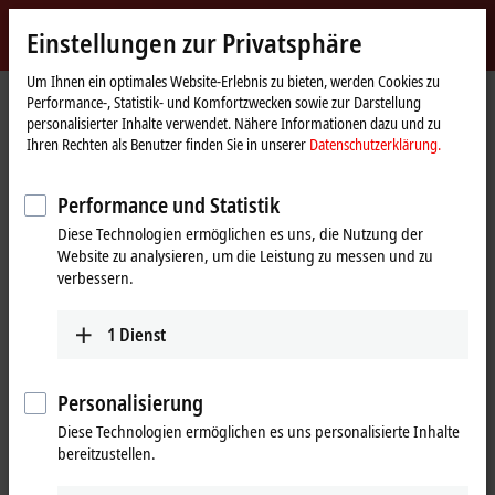
Jetzt anmelden
Einstellungen zur Privatsphäre
myBeckhoff
Beckhoff
-
Um Ihnen ein optimales Website-Erlebnis zu bieten, werden Cookies zu
Performance-, Statistik- und Komfortzwecken sowie zur Darstellung
New
personalisierter Inhalte verwendet. Nähere Informationen dazu und zu
Automation
Startseite
Produkte
I/O
I/O-spezifisches Zubehör
Ihren Rechten als Benutzer finden Sie in unserer
Datenschutzerklärung.
Technology
Vorkonfektionierte Leitungen
ZK7910-AL00-0xxx
Performance und Statistik
ZK7910-AL00-0xxx | B17, ECP-
Diese Technologien ermöglichen es uns, die Nutzung der
Leitung, PUR, 3 G 2,5 mm² + (1 x 4
Website zu analysieren, um die Leistung zu messen und zu
x AWG22),
verbessern.
schleppkettentauglich, Key 3
1
Dienst
(benutzerdefinierte Spannung)
Personalisierung
Diese Technologien ermöglichen es uns personalisierte Inhalte
bereitzustellen.