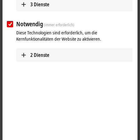
3
Dienste
Notwendig
(immer erforderlich)
Diese Technologien sind erforderlich, um die
Kernfunktionalitäten der Website zu aktivieren.
2
Dienste
1
4
EtherCAT P
-Leitung, ECP, PUR, schleppkettentauglich, B17, Flansch,
gerade, kurz, Stift+Stift, 3+4 Pin, Vorderwandmontage, P‑kodiert – 1 x
M8, Stecker, gerade | 1 x offenes Ende