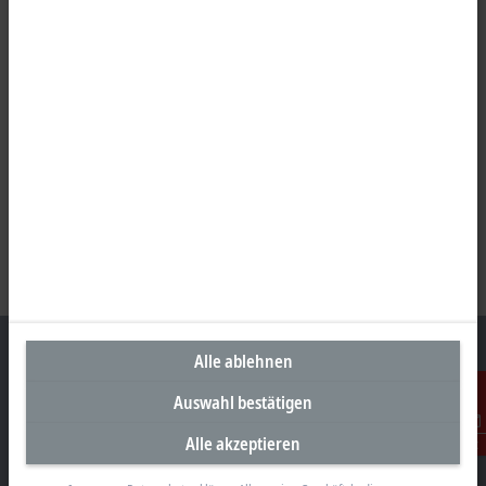
Alle ablehnen
Auswahl bestätigen
Unternehmenszentrale Deutschland
Alle akzeptieren
Kontakt
Beckhoff Automation GmbH & Co. KG
Hülshorstweg 20