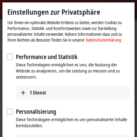
Jetzt anmelden
Einstellungen zur Privatsphäre
myBeckhoff
Beckhoff
-
Um Ihnen ein optimales Website-Erlebnis zu bieten, werden Cookies zu
Performance-, Statistik- und Komfortzwecken sowie zur Darstellung
New
personalisierter Inhalte verwendet. Nähere Informationen dazu und zu
Automation
Startseite
Produkte
I/O
I/O-spezifisches Zubehör
Ihren Rechten als Benutzer finden Sie in unserer
Datenschutzerklärung.
Technology
Vorkonfektionierte Leitungen
ZK7B25-BW00-Axxx
Performance und Statistik
ZK7B25-BW00-Axxx | B40, ENP-
Diese Technologien ermöglichen es uns, die Nutzung der
Leitung, PUR, 5 G 16,0 mm² + (1 x
Website zu analysieren, um die Leistung zu messen und zu
4 x AWG22),
verbessern.
schleppkettentauglich, Key 3
1
Dienst
(benutzerdefinierte Spannung)
Personalisierung
Diese Technologien ermöglichen es uns personalisierte Inhalte
bereitzustellen.