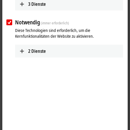
3
Dienste
Notwendig
(immer erforderlich)
Diese Technologien sind erforderlich, um die
Kernfunktionalitäten der Website zu aktivieren.
2
Dienste
1
4
EtherCAT
-/
Ethernet
-Leitung, ENP, PUR, schleppkettentauglich, B40,
Flansch, gerade, lang, Buchse+Stift, 5+4 Pin, Vierkantflansch,
EtherCAT‑kodiert – 1 x RJ45, Stecker, gerade | 1 x offenes Ende