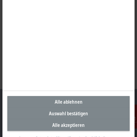
Alle ablehnen
Auswahl bestätigen
Unternehmenszentrale Deutschland
Alle akzeptieren
Kontakt
Beckhoff Automation GmbH & Co. KG
Hülshorstweg 20