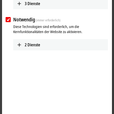
3
Dienste
Notwendig
(immer erforderlich)
Diese Technologien sind erforderlich, um die
Kernfunktionalitäten der Website zu aktivieren.
2
Dienste
1
M12, Stecker, gerade, Stift, 4-polig, A-kodiert – offenes Ende
Produktstatus:
Serienlieferung
Produktinformationen