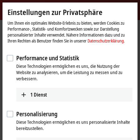
Jetzt anmelden
Einstellungen zur Privatsphäre
myBeckhoff
Beckhoff
-
Um Ihnen ein optimales Website-Erlebnis zu bieten, werden Cookies zu
Performance-, Statistik- und Komfortzwecken sowie zur Darstellung
New
personalisierter Inhalte verwendet. Nähere Informationen dazu und zu
Automation
Startseite
Produkte
I/O
I/O-spezifisches Zubehör
Ihren Rechten als Benutzer finden Sie in unserer
Datenschutzerklärung.
Technology
Vorkonfektionierte Leitungen
ZK2000-6100-6xxx
Performance und Statistik
ZK2000-6100-6xxx |
Diese Technologien ermöglichen es uns, die Nutzung der
Sensorleitung, PUR, 4 x 0,5 mm²,
Website zu analysieren, um die Leistung zu messen und zu
torsionsfähig
verbessern.
1
Dienst
Personalisierung
Diese Technologien ermöglichen es uns personalisierte Inhalte
bereitzustellen.