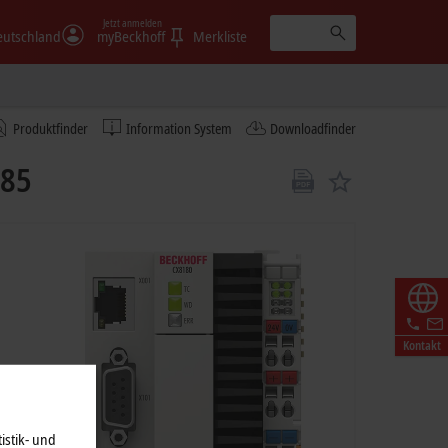
Jetzt anmelden
eutschland
myBeckhoff
Merkliste
Produktfinder
Information System
Downloadfinder
485
Kontakt
istik- und