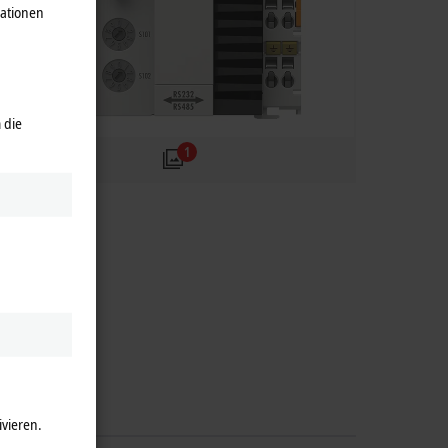
mationen
 die
1
ivieren.