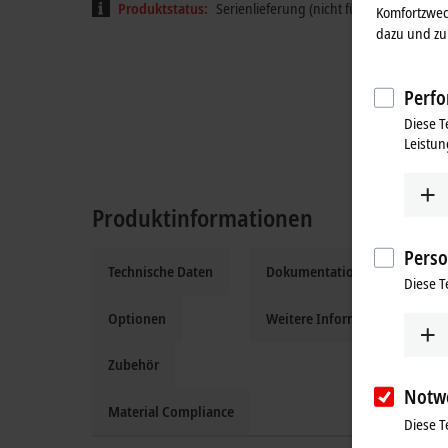
Produktstatus:
Serienlieferung (nicht für neue Projekt
Komfortzwec
dazu und zu 
Perfo
Diese T
Leistun
Produktinformationen
Perso
Technische Daten
Dokumentation und Downloa
Diese T
Optionen
Weitere Informationen
Zubehör
Notw
Material Compliance
Diese T