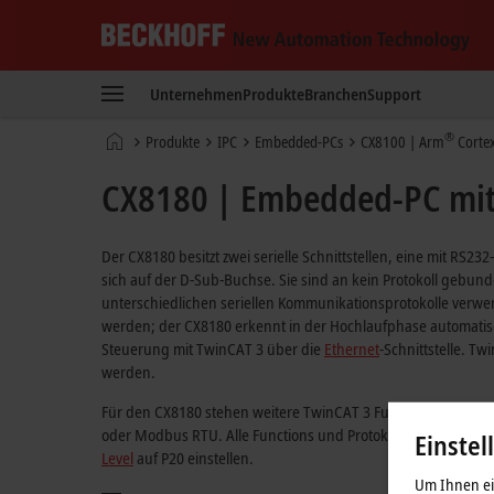
Beckhoff
-
Unternehmen
Produkte
Branchen
Support
New
Automation
Startseite
®
Produkte
IPC
Embedded-PCs
CX8100 |
Arm
Corte
Technology
CX8180 | Embedded-PC mi
Der CX8180 besitzt zwei serielle Schnittstellen, eine mit RS23
sich auf der D-Sub-Buchse. Sie sind an kein Protokoll geb
unterschiedlichen seriellen Kommunikationsprotokolle ver
werden; der CX8180 erkennt in der Hochlaufphase automatisc
Steuerung mit TwinCAT 3 über die
Ethernet
-Schnittstelle. T
werden.
Für den CX8180 stehen weitere TwinCAT 3 Functions und auch
oder Modbus RTU. Alle Functions und Protokolle finden Sie i
Einstel
Level
auf P20 einstellen.
Um Ihnen ein