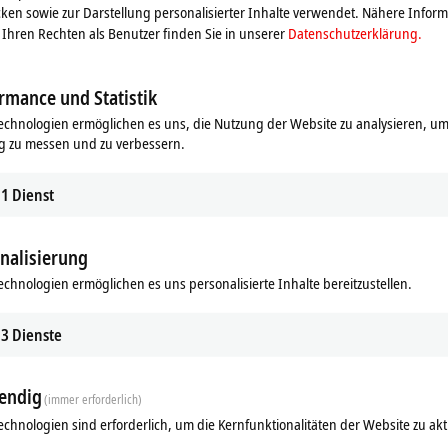
e empfohlen) | empfohlene Alternative:
CX8280
ken sowie zur Darstellung personalisierter Inhalte verwendet. Nähere Infor
Ihren Rechten als Benutzer finden Sie in unserer
Datenschutzerklärung.
rmance und Statistik
echnologien ermöglichen es uns, die Nutzung der Website zu analysieren, um
g zu messen und zu verbessern.
1
Dienst
nalisierung
ds
Ergänzende Produkte
echnologien ermöglichen es uns personalisierte Inhalte bereitzustellen.
Ähnliche Produkte
3
Dienste
endig
(immer erforderlich)
echnologien sind erforderlich, um die Kernfunktionalitäten der Website zu akt