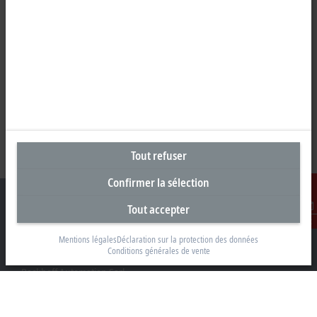
Tout refuser
Confirmer la sélection
Tout accepter
Contact
Mentions légales
Déclaration sur la protection des données
Siège social France
Conditions générales de vente
Beckhoff Automation Sarl
2 rue d’Arsonval
91400 Orsay