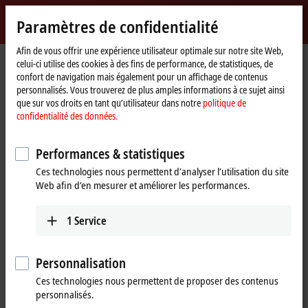
Identifiez-vous
Paramètres de confidentialité
myBeckhoff
Beckhoff
-
Afin de vous offrir une expérience utilisateur optimale sur notre site Web,
celui-ci utilise des cookies à des fins de performance, de statistiques, de
New
confort de navigation mais également pour un affichage de contenus
Automation
Page
Produits
I/O
I/O-specific accessories
personnalisés. Vous trouverez de plus amples informations à ce sujet ainsi
Technology
d'accueil
Cables sold by the meter, adapters, connectors for PCBs or for field
que sur vos droits en tant qu’utilisateur dans notre
politique de
assembly
confidentialité des données.
ZS2000-1213
Performances & statistiques
ZS2000-1213 | M8 plug field
Ces technologies nous permettent d’analyser l’utilisation du site
assembly, sensor, IP67
Web afin d’en mesurer et améliorer les performances.
1
Service
Personnalisation
Ces technologies nous permettent de proposer des contenus
personnalisés.