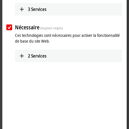
3
Services
Nécessaire
(toujours requis)
Ces technologies sont nécessaires pour activer la fonctionnalité
de base du site Web.
2
Services
1
M8 plug field assembly for sensor cables
Product status:
regular delivery
Product information