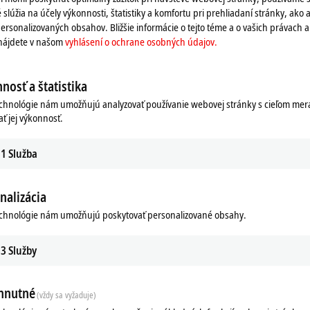
 slúžia na účely výkonnosti, štatistiky a komfortu pri prehliadaní stránky, ako a
ersonalizovaných obsahov. Bližšie informácie o tejto téme a o vašich právach 
 nájdete v našom
vyhlásení o ochrane osobných údajov.
nosť a štatistika
echnológie nám umožňujú analyzovať používanie webovej stránky s cieľom mera
ať jej výkonnosť.
1
Služba
nalizácia
ads
Additional products
echnológie nám umožňujú poskytovať personalizované obsahy.
Related products
3
Služby
hnutné
(vždy sa vyžaduje)