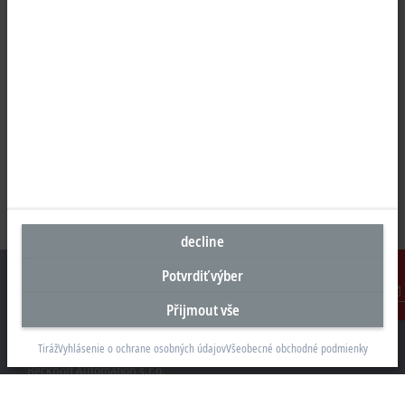
decline
Potvrdiť výber
Přijmout vše
Kontakt
Sídlo Česká republika
Tiráž
Vyhlásenie o ochrane osobných údajov
Všeobecné obchodné podmienky
Beckhoff Automation s.r.o.
Sochorova 23