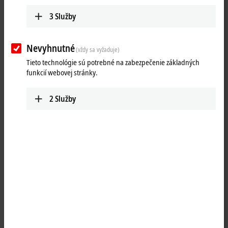
3
Služby
Nevyhnutné
(vždy sa vyžaduje)
Tieto technológie sú potrebné na zabezpečenie základných
funkcií webovej stránky.
2
Služby
1
M8 socket field assembly for sensor and power cables
Product status:
regular delivery