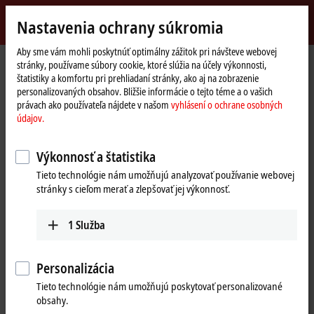
Přihlásit se
Nastavenia ochrany súkromia
myBeckhoff
Beckhoff
-
Aby sme vám mohli poskytnúť optimálny zážitok pri návšteve webovej
stránky, používame súbory cookie, ktoré slúžia na účely výkonnosti,
New
štatistiky a komfortu pri prehliadaní stránky, ako aj na zobrazenie
Automation
Domovská
Výrobky
I/O
I/O-specific accessories
personalizovaných obsahov. Bližšie informácie o tejto téme a o vašich
Technology
stránka
Cables sold by the meter, adapters, connectors for PCBs or for field
právach ako používateľa nájdete v našom
vyhlásení o ochrane osobných
assembly
údajov.
ZS2000-2320
Výkonnosť a štatistika
ZS2000-2320 | M8 socket field
Tieto technológie nám umožňujú analyzovať používanie webovej
assembly, sensor and power,
stránky s cieľom merať a zlepšovať jej výkonnosť.
IP65/67
1
Služba
Personalizácia
Tieto technológie nám umožňujú poskytovať personalizované
obsahy.