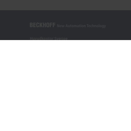
Huvudkontor Sverige
Beckhoff Automation AB
Östra Hindbyvägen 70
213 74 Malmö
+46 40-680 81 60
info@beckhoff.se
Kontakt
www.beckhoff.com/sv-se/
Nyhetsbrev
Skriv ut sida