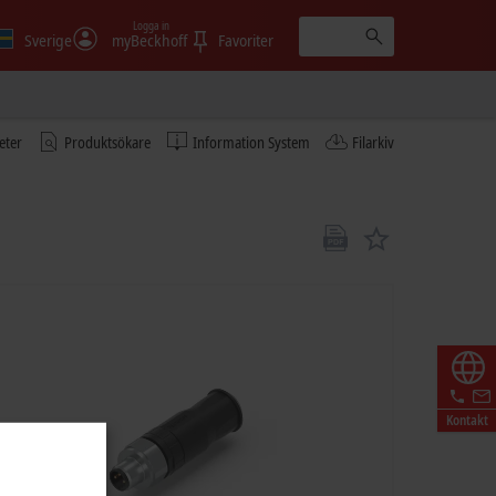
Logga in
Sverige
myBeckhoff
Favoriter
eter
Produktsökare
Information System
Filarkiv
Kontakt