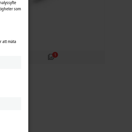
nalyssyfte
tigheter som
r att mäta
1