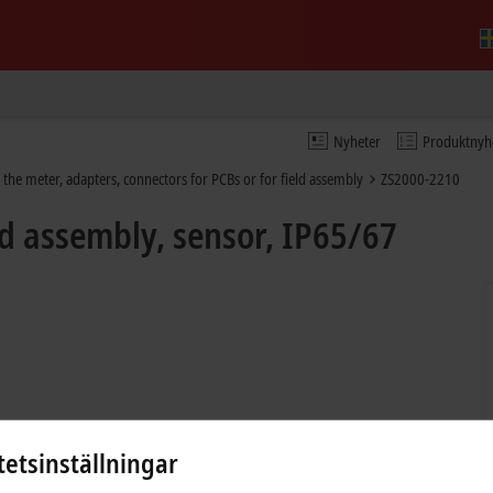
Nyheter
Produktnyh
 the meter, adapters, connectors for PCBs or for field assembly
ZS2000-2210
d assembly, sensor, IP65/67
tetsinställningar