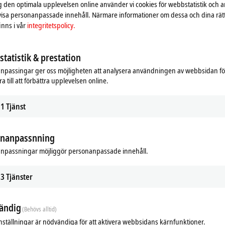
ig den optimala upplevelsen online använder vi cookies för webbstatistik och a
 visa personanpassade innehåll. Närmare informationer om dessa och dina rät
nns i vår
integritetspolicy.
tatistik & prestation
npassingar ger oss möjligheten att analysera användningen av webbsidan fö
a till att förbättra upplevelsen online.
1
Tjänst
onanpassnning
npassningar möjliggör personanpassade innehåll.
ads
Additional products
3
Tjänster
Related products
ändig
(Behövs alltid)
nställningar är nödvändiga för att aktivera webbsidans kärnfunktioner.