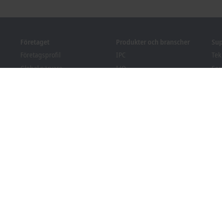
Företaget
Produkter och branscher
Su
Företagsprofil
IPC
Tek
Global närvaro
I/O
Ser
Lediga tjänster
Motion
Utb
Nyheter
Automation
Web
PC Control tidning
MX-System
Sol
pr
Event och datum
Vision
Bec
Visselblåsarsystem
Branscher
Fila
Förpackningsefterlevnad