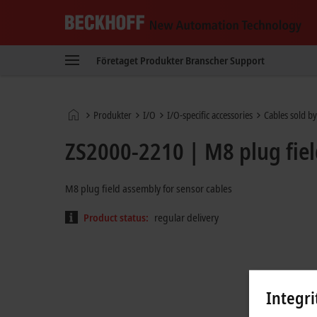
Beckhoff
-
Företaget
Produkter
Branscher
Support
New
Automation
Technology
Hemsida
Produkter
I/O
I/O-specific accessories
Cables sold by
ZS2000-2210 | M8 plug fiel
M8 plug field assembly for sensor cables
Product status:
regular delivery
Integri