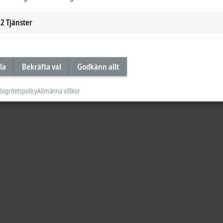
2
Tjänster
la
Bekräfta val
Godkänn allt
tegritetspolicy
Allmänna villkor