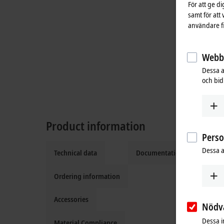
För att ge d
samt för att
användare fi
Webbs
Dessa a
och bidr
Product information
Pers
Dessa a
Technical data
Documentation and downlo
Ordering information
Accessories
Nödv
Dessa i
Material Compliance