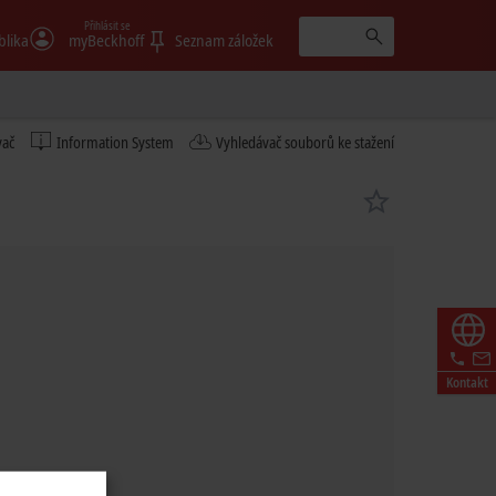
Přihlásit se
blika
myBeckhoff
Seznam záložek
vač
Information System
Vyhledávač souborů ke stažení
Kontakt