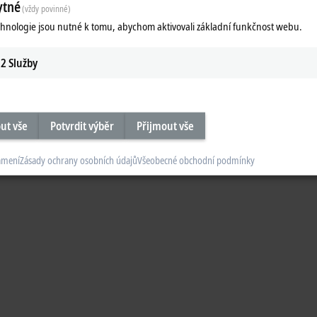
ytné
(vždy povinné)
chnologie jsou nutné k tomu, abychom aktivovali základní funkčnost webu.
2
Služby
ut vše
Potvrdit výběr
Přijmout vše
ámení
Zásady ochrany osobních údajů
Všeobecné obchodní podmínky