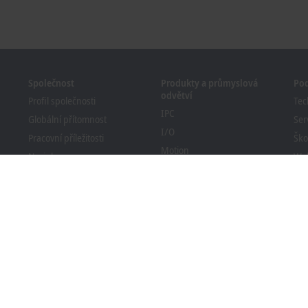
Společnost
Produkty a průmyslová
Po
odvětví
Profil společnosti
Tec
IPC
Globální přítomnost
Ser
I/O
Pracovní příležitosti
Ško
Motion
Novinky
We
TwinCAT
Časopis PC Control
Bec
MX-System
Události a termíny
Vyh
Vision
sta
Systém oznamování
Průmyslová odvětví
Soulad obalů s předpisy