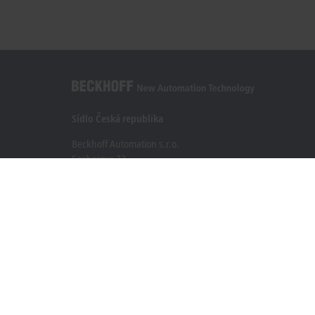
Sídlo Česká republika
Beckhoff Automation s.r.o.
Sochorova 23
61600 Brno
+420 511 189 250
info.cz@beckhoff.com
Kontaktní informace
www.beckhoff.com/cs-cz/
Newsletter
Vytisknout stránku