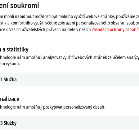
ení soukromí
 mohli nabídnout možnosti optimálního využití webové stránky, používáme z
istik a komfortního využití včetně zobrazení personalizovaného obsahu, soubor
mace o Vašich uživatelských právech najdete v našich
Zásadách ochrany osobníc
 a statistiky
chnologie nám umožňují analyzovat využití webových stránek za účelem analýz
ání výkonu.
1
Služba
a upravíme nastavení ochrany soukromí, zatímco se načít
nalizace
zde s našimi
Zásadách ochrany osobních údajů.
chnologie nám umožňují poskytovat personalizovaný obsah.
Přijmout
3
Služby