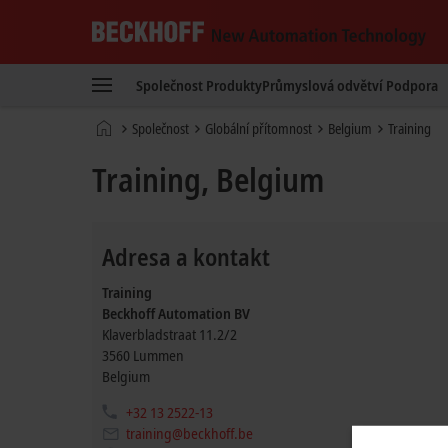
Beckhoff
-
Společnost
Produkty
Průmyslová odvětví
Podpora
New
Automation
Domovská
Společnost
Globální přítomnost
Belgium
Training
Technology
stránka
Training, Belgium
Adresa a kontakt
Training
Beckhoff Automation BV
Klaverbladstraat 11.2/2
3560
Lummen
Belgium
+32 13 2522-13
training@beckhoff.be