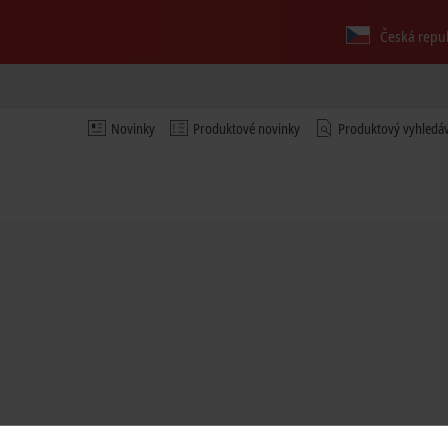
Česká repu
Novinky
Produktové novinky
Produktový vyhledá