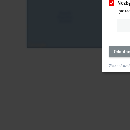
Nezb
Tyto te
Odmítno
Zákonné ozn