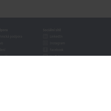
dpora
Sociální sítě
hnická podpora
LinkedIn
vis
Instagram
lení
Facebook
bináře
YouTube
khoff Information System
ledávač souborů ke
žení