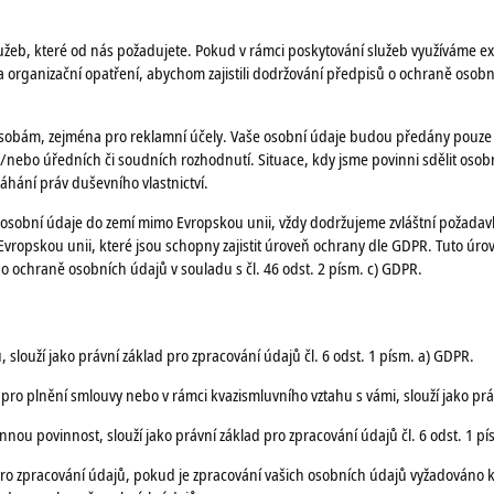
žeb, které od nás požadujete. Pokud v rámci poskytování služeb využíváme ex
á a organizační opatření, abychom zajistili dodržování předpisů o ochraně oso
obám, zejména pro reklamní účely. Vaše osobní údaje budou předány pouze v 
ebo úředních či soudních rozhodnutí. Situace, kdy jsme povinni sdělit osobní
hání práv duševního vlastnictví.
sobní údaje do zemí mimo Evropskou unii, vždy dodržujeme zvláštní požadavky 
opskou unii, které jsou schopny zajistit úroveň ochrany dle GDPR. Tuto úrov
 ochraně osobních údajů v souladu s čl. 46 odst. 2 písm. c) GDPR.
louží jako právní základ pro zpracování údajů čl. 6 odst. 1 písm. a) GDPR.
o plnění smlouvy nebo v rámci kvazismluvního vztahu s vámi, slouží jako právn
ou povinnost, slouží jako právní základ pro zpracování údajů čl. 6 odst. 1 pí
d pro zpracování údajů, pokud je zpracování vašich osobních údajů vyžadováno