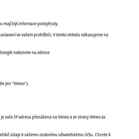
ou mají být informace poskytnuty.
 nastavení ve vašem prohlížeči. V tomto ohledu odkazujeme na
Google naleznete na adrese
le jen "Vimeo").
 je vaše IP adresa přenášena na Vimeo a ze strany Vimeo za
atelské údaje k vašemu osobnímu uživatelskému účtu. Chcete-li