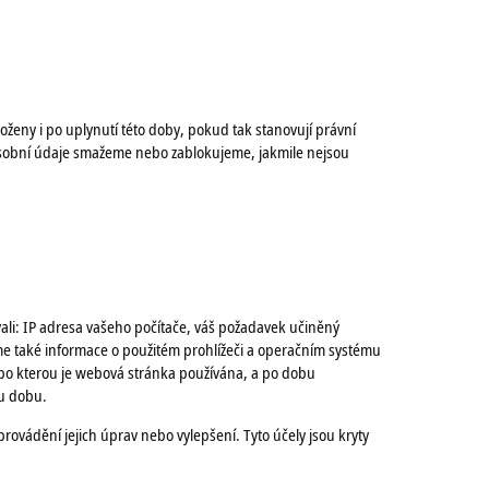
ženy i po uplynutí této doby, pokud tak stanovují právní
osobní údaje smažeme nebo zablokujeme, jakmile nejsou
vali: IP adresa vašeho počítače, váš požadavek učiněný
me také informace o použitém prohlížeči a operačním systému
 po kterou je webová stránka používána, a po dobu
ou dobu.
rovádění jejich úprav nebo vylepšení. Tyto účely jsou kryty