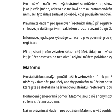
Pro používání našich webových stránek se můžete zaregistrova
jako je vaše jméno, adresa a e-mailová adresa. Zaznamenáváme
nemuseli tyto údaje zadávat pokaždé, když používáte webové
Právním základem pro zpracování osobních údajů při registraci
smlouvě, je dalším právním základem pro zpracování údajů čl.
Informace, jejichž poskytnutí je označeno jako povinné, jsou 
registrace.
Při registraci je vám vytvořen zákaznický účet. Údaje uchováv
let, je účet nastaven na neaktivní. Kdykoli můžete požádat o 
Matomo
Pro statistickou analýzu použití našich webových stránek p
uloženy v databázi pro účely analýzy používání za účelem op
které jste se dostali na naši webovou stránku ("referrer"), po
Hodnocení generovaná pomocí Matomo jsou plně anonymizována 
sdílena s třetími osobami.
Naším právním základem pro používání Matomo je váš souhlas 