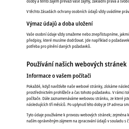
osoby a tento zájem převáží vaše zájmy, základní práva a svo
V těchto Zásadách ochrany osobních údajů vždy uvádíme právn
Výmaz údajů
a
doba uložení
Vaše osobní údaje vždy smažeme nebo znepřístupníme, jakmile 
předpisy, které musíme dodržovat. Jde například o požadav
potřeba pro plnění daných požadavků.
Používání našich webových stránek
Informace
o
vašem počítači
Pokaždé, když navštívíte naše webové stránky, získáme následu
prostřednictvím prohlížeče a čas tohoto požadavku. V rámci 
počítače. Dále zaznamenáváme webovou stránku, ze které jste
následujících tří měsíců. Po uplynutí této doby je IP adresa
Tyto údaje používáme k provozu webových stránek; zejména k id
naším oprávněným zájmem na zpracování údajů v souladu s čl.