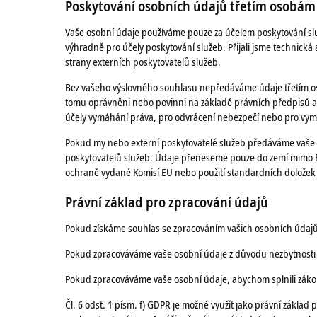
Poskytování
osobních údajů třetím osobám
Vaše osobní údaje používáme pouze za účelem poskytování slu
výhradně pro účely poskytování služeb. Přijali jsme technick
strany externích poskytovatelů služeb.
Bez vašeho výslovného souhlasu nepředáváme údaje třetím os
tomu oprávněni nebo povinni na základě právních předpisů a/n
účely vymáhání práva, pro odvrácení nebezpečí nebo pro vymá
Pokud my nebo externí poskytovatelé služeb předáváme vaše o
poskytovatelů služeb. Údaje přeneseme pouze do zemí mimo Evr
ochraně vydané Komisí EU nebo použití standardních doložek o
Právní základ pro zpracování údajů
Pokud získáme souhlas se zpracováním vašich osobních údajů, s
Pokud zpracováváme vaše osobní údaje z důvodu nezbytnosti pr
Pokud zpracováváme vaše osobní údaje, abychom splnili zákonn
Čl. 6 odst. 1 písm. f) GDPR je možné využít jako právní zákla