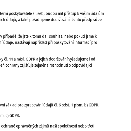
terní poskytovatele služeb, budou mít přístup k vašim údajům
bních údajů, a také požadujeme dodržování těchto předpisů ze
případě, že jste k tomu dali souhlas, nebo pokud jsme k
 údaje, nastávají například při poskytování informací pro
čl. 44 a násl. GDPR a jejich dodržování vyžadujeme i od
eň ochrany zajišťuje zejména rozhodnutí o odpovídající
í základ pro zpracování údajů čl. 6 odst. 1 písm. b) GDPR.
sm. c) GDPR.
 k ochraně oprávněných zájmů naší společnosti nebo třetí