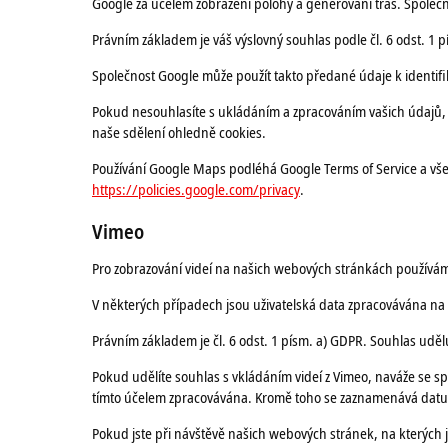
Google za účelem zobrazení polohy a generování tras. Společ
Právním základem je váš výslovný souhlas podle čl. 6 odst. 1 
Společnost Google může použít takto předané údaje k identifi
Pokud nesouhlasíte s ukládáním a zpracováním vašich údajů, j
naše sdělení ohledně cookies.
Používání Google Maps podléhá Google Terms of Service a v
https://policies.google.com/privacy
.
Vimeo
Pro zobrazování videí na našich webových stránkách používám
V některých případech jsou uživatelská data zpracovávána na
Právním základem je čl. 6 odst. 1 písm. a) GDPR. Souhlas uděl
Pokud udělíte souhlas s vkládáním videí z Vimeo, naváže se s
tímto účelem zpracovávána. Kromě toho se zaznamenává datum a
Pokud jste při návštěvě našich webových stránek, na kterých 