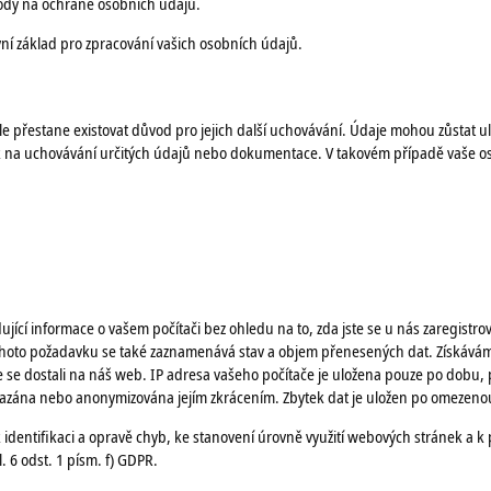
body na ochraně osobních údajů.
í základ pro zpracování vašich osobních údajů.
přestane existovat důvod pro jejich další uchovávání. Údaje mohou zůstat ulo
ek na uchovávání určitých údajů nebo dokumentace. V takovém případě vaše 
jící informace o vašem počítači bez ohledu na to, zda jste se u nás zaregistro
tohoto požadavku se také zaznamenává stav a objem přenesených dat. Získává
 se dostali na náš web. IP adresa vašeho počítače je uložena pouze po dobu,
 smazána nebo anonymizována jejím zkrácením. Zbytek dat je uložen po omezen
entifikaci a opravě chyb, ke stanovení úrovně využití webových stránek a k p
 6 odst. 1 písm. f) GDPR.