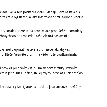
ádají ve vašem počítači a které ukládají určitá nastavení a
e které byl stažen, a také informace o stáří souboru cookie
ory cookies, které se na konci relace prohlížeče automaticky
bových stránek zohlednit vaše výchozí nastavení a
vat nebo upravit nastavení prohlížeče tak, aby vás
prohlížeče. Vezměte prosím na vědomí, že používání našich
ů cookies při prvním vstupu na webové stránky. Právním
mile je souhlas udělen, lze jej kdykoli odvolat s účinností do
 6 odst. 1 písm. f) GDPR a – pokud jsou smlouvy uzavírány