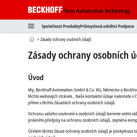
Beckhoff
-
Společnost
Produkty
Průmyslová odvětví
Podpora
New
Automation
Domovská
Zásady ochrany osobních údajů
Technology
stránka
Zásady ochrany osobních ú
Úvod
My, Beckhoff Automation GmbH & Co. KG, Německo a Beckhoff 
těchto webových stránek.. Naše kontaktní údaje naleznete v 
přímo v těchto Zásadách ochrany osobních údajů.
Ochranu vašeho soukromí a osobních údajů bereme velmi váž
právními předpisy na ochranu osobních údajů, zejména evro
Účelem těchto Zásad ochrany osobních údajů je poskytnout vá