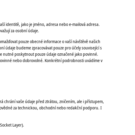
aší identitě, jako je jméno, adresa nebo e-mailová adresa.
važují za osobní údaje.
romažďovat pouze obecné informace o vaší návštěvě našich
ní údaje budeme zpracovávat pouze pro účely související s
je nutné poskytnout pouze údaje označené jako povinné.
e povinné nebo dobrovolné. Konkrétní podrobnosti uvádíme v
 chrání vaše údaje před ztrátou, zničením, ale i přístupem,
ovědné za technickou, obchodní nebo redakční podporu. I
Socket Layer).