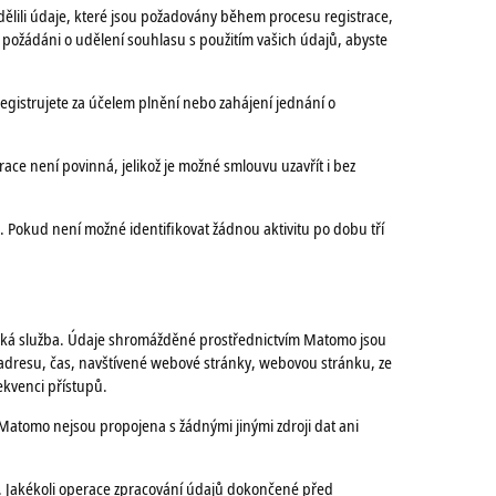
dělili údaje, které jsou požadovány během procesu registrace,
 požádáni o udělení souhlasu s použitím vašich údajů, abyste
registrujete za účelem plnění nebo zahájení jednání o
ace není povinná, jelikož je možné smlouvu uzavřít i bez
. Pokud není možné identifikovat žádnou aktivitu po dobu tří
ická služba. Údaje shromážděné prostřednictvím Matomo jsou
 adresu, čas, navštívené webové stránky, webovou stránku, ze
rekvenci přístupů.
Matomo nejsou propojena s žádnými jinými zdroji dat ani
t. Jakékoli operace zpracování údajů dokončené před