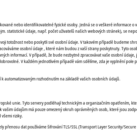
ikované nebo identifikovatelné fyzické osoby. Jedná se o veškeré informace o v
zejm. statistické údaje, např. počet uživatelů našich webových stránek), se nepo
 svoji totožnost nebo poskytli své osobní údaje. V takovém případě budeme sh
acováváme osobní údaje , které nám budou z vaší strany poskytnuty. Tyto osob
ných informací. V případě, že bude nezbytné zpracovávat vaše osobní údaje, 
e dobrovolné. V každém jednotlivém případě vám sdělíme, zda je vyplnění pol
zí k automatizovaným rozhodnutím na základě vašich osobních údajů.
ské unie. Tyto servery podléhají technickým a organizačním opatřením, která
k vašim údajům má pouze omezený okruh oprávněných osob, které jsou zodp
všemi riziky.
ly přenosu dat používáme šifrování TLS/SSL (Transport Layer Security/Secure 