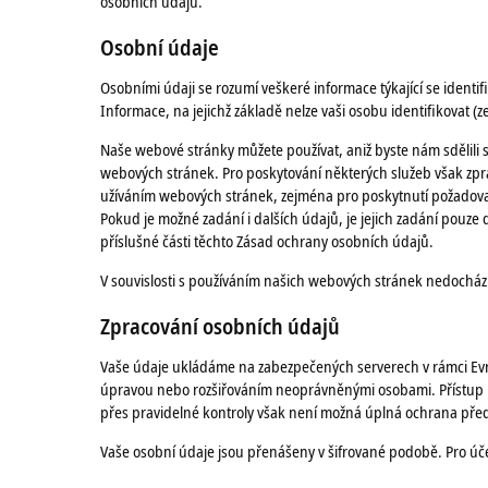
osobních údajů.
Osobní údaje
Osobními údaji se rozumí veškeré informace týkající se identif
Informace, na jejichž základě nelze vaši osobu identifikovat (
Naše webové stránky můžete používat, aniž byste nám sdělili
webových stránek. Pro poskytování některých služeb však zpr
užíváním webových stránek, zejména pro poskytnutí požadova
Pokud je možné zadání i dalších údajů, je jejich zadání pouz
příslušné části těchto Zásad ochrany osobních údajů.
V souvislosti s používáním našich webových stránek nedochá
Zpracování osobních údajů
Vaše údaje ukládáme na zabezpečených serverech v rámci Evrop
úpravou nebo rozšiřováním neoprávněnými osobami. Přístup 
přes pravidelné kontroly však není možná úplná ochrana před 
Vaše osobní údaje jsou přenášeny v šifrované podobě. Pro úče