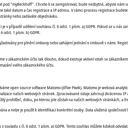
t pod "myBeckhoff". Chcete-li se zaregistrovat, bude nezbytné, abyste nám s
 také datum a čas registrace a IP adresu. V rámci procesu registrace budete
 stránky nebo zadáváte objednávku.
 je v případě udělení souhlasu čl. 6 odst. 1 písm. a) GDPR. Pokud se u nás za
 6 odst. 1 písm. b) GDPR.
vyžadovány pro plnění smlouvy nebo zahájení jednání o smlouvě s námi. Registr
áme v zákaznickém účtu tak dlouho, dokud existuje aktivní vztah se zákazníkem
vymazání svého zákaznického účtu.
oužíváme open source software Matomo (dříve Piwik). Matomo je webová analyt
timalizace našich webových stránek. Zpracovávané údaje zahrnují zkrácenou IP
užitý prohlížeč, dobu, po kterou jste zůstali na našich webových stránkách, a f
a nelze je použít k identifikaci konkrétní osoby. Data uložená společností 
v souladu s čl. 6 odst. 1 písm. a) GDPR. Tento souhlas můžete kdykoli odvola