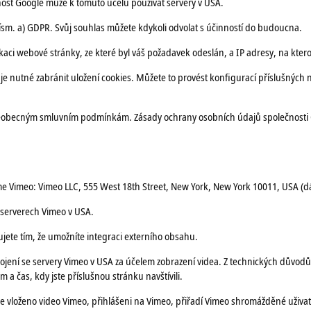
nost Google může k tomuto účelu používat servery v USA.
písm. a) GDPR. Svůj souhlas můžete kdykoli odvolat s účinností do budoucna.
kaci webové stránky, ze které byl váš požadavek odeslán, a IP adresy, na kter
e nutné zabránit uložení cookies. Můžete to provést konfigurací příslušných
šeobecným smluvním podmínkám. Zásady ochrany osobních údajů společnosti 
e Vimeo: Vimeo LLC, 555 West 18th Street, New York, New York 10011, USA (dá
 serverech Vimeo v USA.
ujete tím, že umožníte integraci externího obsahu.
pojení se servery Vimeo v USA za účelem zobrazení videa. Z technických důvodů
 čas, kdy jste příslušnou stránku navštívili.
je vloženo video Vimeo, přihlášeni na Vimeo, přiřadí Vimeo shromážděné uživ