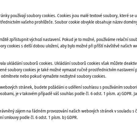
nky používají soubory cookies. Cookies jsou malé textové soubory, které se ukl
řednictvím vašeho prohlížeče. Soubor cookie obvykle obsahuje název domény, z
žitě zpřístupnit výchozí nastavení. Pokud je to možné, používáme relační soub
 cookies s delší dobou uložení, aby bylo možné při příští návštěvě našich we
ala ukládání souborů cookies. Ukládání souborů cookies však můžete deaktivo
žené soubory cookies je také možné vymazat ručně prostřednictvím nastavení 
odmítnete nebo pokud vymažete nezbytné soubory cookies.
 webových stránek, budete požádáni o udělení souhlasu s používáním soubor
osobami, je v takovém případě váš souhlas podle čl. 6 odst. 1 písm. a) GDPR. Jak
rávněný zájem na řádném provozování našich webových stránek v souladu s čl.
 smlouvy podle čl. 6 odst. 1 písm. b) GDPR.