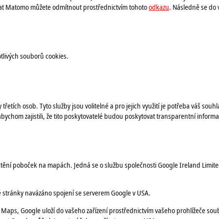
at Matomo můžete odmítnout prostřednictvím tohoto
odkazu
. Následně se do 
tlivých souborů cookies.
tích osob. Tyto služby jsou volitelné a pro jejich využití je potřeba váš souhl
 abychom zajistili, že tito poskytovatelé budou poskytovat transparentní infor
ění poboček na mapách. Jedná se o službu společnosti Google Ireland Limited
é stránky navázáno spojení se serverem Google v USA.
Maps, Google uloží do vašeho zařízení prostřednictvím vašeho prohlížeče soub