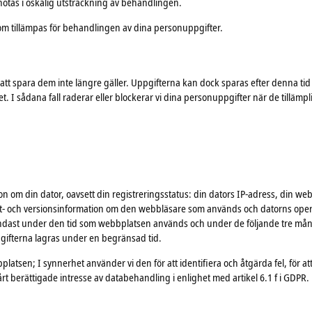
otas i oskälig utsträckning av behandlingen.
d som tillämpas för behandlingen av dina personuppgifter.
d att spara dem inte längre gäller. Uppgifterna kan dock sparas efter denna tid 
 I sådana fall raderar eller blockerar vi dina personuppgifter när de tillämpli
ion om din dator, oavsett din registreringsstatus: din dators IP-adress, din
ukt- och versionsinformation om den webbläsare som används och datorns oper
endast under den tid som webbplatsen används och under de följande tre mån
gifterna lagras under en begränsad tid.
platsen; I synnerhet använder vi den för att identifiera och åtgärda fel, för 
rt berättigade intresse av databehandling i enlighet med artikel 6.1 f i GDPR.