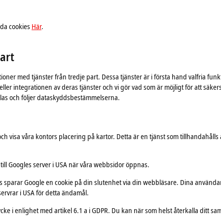
lda cookies
Här
.
part
ioner med tjänster från tredje part. Dessa tjänster är i första hand valfria fun
eller integrationen av deras tjänster och vi gör vad som är möjligt för att säke
dlas och följer dataskyddsbestämmelserna.
 visa våra kontors placering på kartor. Detta är en tjänst som tillhandahåll
 till Googles server i USA när våra webbsidor öppnas.
parar Google en cookie på din slutenhet via din webbläsare. Dina användaru
rvrar i USA för detta ändamål.
cke i enlighet med artikel 6.1 a i GDPR. Du kan när som helst återkalla ditt s