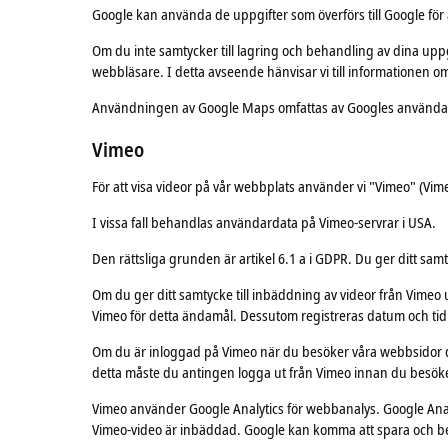
Google kan använda de uppgifter som överförs till Google för 
Om du inte samtycker till lagring och behandling av dina uppgi
webbläsare. I detta avseende hänvisar vi till informationen o
Användningen av Google Maps omfattas av Googles användarvi
Vimeo
För att visa videor på vår webbplats använder vi "Vimeo" (Vi
I vissa fall behandlas användardata på Vimeo-servrar i USA.
Den rättsliga grunden är artikel 6.1 a i GDPR. Du ger ditt sa
Om du ger ditt samtycke till inbäddning av videor från Vimeo u
Vimeo för detta ändamål. Dessutom registreras datum och tid
Om du är inloggad på Vimeo när du besöker våra webbsidor där
detta måste du antingen logga ut från Vimeo innan du besöke
Vimeo använder Google Analytics för webbanalys. Google Anal
Vimeo-video är inbäddad. Google kan komma att spara och be