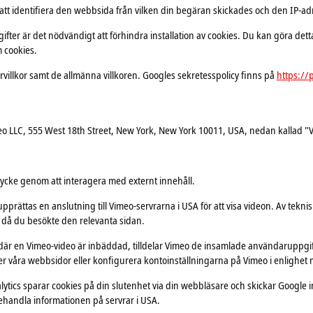
att identifiera den webbsida från vilken din begäran skickades och den IP-adre
fter är det nödvändigt att förhindra installation av cookies. Du kan göra dett
m cookies.
llkor samt de allmänna villkoren. Googles sekretesspolicy finns på
https://
meo LLC, 555 West 18th Street, New York, New York 10011, USA, nedan kallad "
mtycke genom att interagera med externt innehåll.
pprättas en anslutning till Vimeo-servrarna i USA för att visa videon. Av teknis
 då du besökte den relevanta sidan.
 en Vimeo-video är inbäddad, tilldelar Vimeo de insamlade användaruppgifter
r våra webbsidor eller konfigurera kontoinställningarna på Vimeo i enlighet 
ytics sparar cookies på din slutenhet via din webbläsare och skickar Googl
handla informationen på servrar i USA.