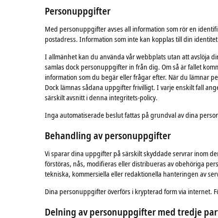
Personuppgifter
Med personuppgifter avses all information som rör en identifier
postadress. Information som inte kan kopplas till din identite
I allmänhet kan du använda vår webbplats utan att avslöja din 
samlas dock personuppgifter in från dig. Om så är fallet kom
information som du begär eller frågar efter. När du lämnar per
Dock lämnas sådana uppgifter frivilligt. I varje enskilt fall ang
särskilt avsnitt i denna integritets-policy.
Inga automatiserade beslut fattas på grundval av dina per
Behandling av personuppgifter
Vi sparar dina uppgifter på särskilt skyddade servrar inom de
förstöras, nås, modifieras eller distribueras av obehöriga perso
tekniska, kommersiella eller redaktionella hanteringen av serv
Dina personuppgifter överförs i krypterad form via internet.
Delning av
personuppgifter
med
tredje par