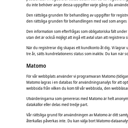
du inte behöver ange dessa uppgifter varje gång du använder
Den rättsliga grunden för behandling av uppgifter för registre
den rättsliga grunden för behandlingen med vad som anges i 
Den information som efterfrågas som obligatoriska fält under reg
utan det är också möjligt att ingå ett avtal utan att registrera s
När du registrerar dig skapas ett kundkonto åt dig. Vi lagrar 
tre år, sätts kundrelationens status som inaktiv. Du kan när 
Matomo
För vår webbplats använder vi programvaran Matomo (tidigare
Matomo lagras i en databas för användningsanalys för att op
webbsida från vilken du kom till vår webbsida, den webbläs
Utvärderingarna som genereras med Matomo är helt anonymiser
datakällor eller delas med tredje part.
Vår rättsliga grund för användningen av Matomo är ditt samtyc
återkallas påverkas inte. Du kan välja bort Matomo-dataanal