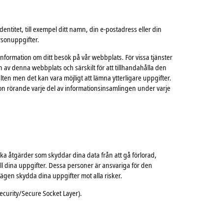
entitet, till exempel ditt namn, din e-postadress eller din
ersonuppgifter.
information om ditt besök på vår webbplats. För vissa tjänster
av denna webbplats och särskilt för att tillhandahålla den
ten men det kan vara möjligt att lämna ytterligare uppgifter.
rmation rörande varje del av informationsinsamlingen under varje
ka åtgärder som skyddar dina data från att gå förlorad,
till dina uppgifter. Dessa personer är ansvariga för den
lägen skydda dina uppgifter mot alla risker.
ecurity/Secure Socket Layer).