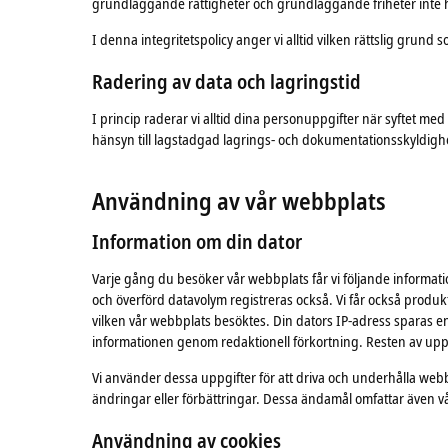
grundläggande rättigheter och grundläggande friheter inte h
I denna integritetspolicy anger vi alltid vilken rättslig grun
Radering av data
och
lagringstid
I princip raderar vi alltid dina personuppgifter när syftet me
hänsyn till lagstadgad lagrings- och dokumentationsskyldighet.
Användning av vår webbplats
Information
om
din dator
Varje gång du besöker vår webbplats får vi följande informat
och överförd datavolym registreras också. Vi får också prod
vilken vår webbplats besöktes. Din dators IP-adress sparas 
informationen genom redaktionell förkortning. Resten av upp
Vi använder dessa uppgifter för att driva och underhålla webb
ändringar eller förbättringar. Dessa ändamål omfattar även vå
Användning av cookies