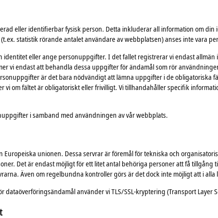
ad eller identifierbar fysisk person. Detta inkluderar all information om din id
t (t.ex. statistik rörande antalet användare av webbplatsen) anses inte vara p
identitet eller ange personuppgifter. I det fallet registrerar vi endast allmän 
mer vi endast att behandla dessa uppgifter för ändamål som rör användningen 
sonuppgifter är det bara nödvändigt att lämna uppgifter i de obligatoriska fäl
er vi om fältet är obligatoriskt eller frivilligt. Vi tillhandahåller specifik info
sonuppgifter i samband med användningen av vår webbplats.
n Europeiska unionen. Dessa servrar är föremål för tekniska och organisatoris
ner. Det är endast möjligt för ett litet antal behöriga personer att få tillgång 
rarna. Även om regelbundna kontroller görs är det dock inte möjligt att i alla 
 För dataöverföringsändamål använder vi TLS/SSL-kryptering (Transport Layer S
t