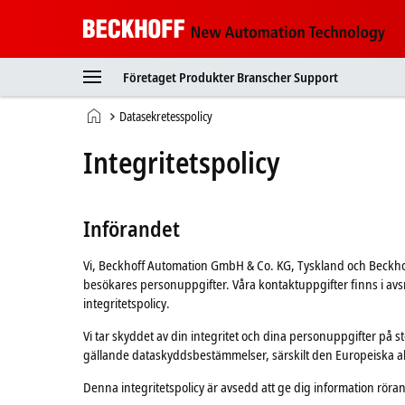
Beckhoff
-
Företaget
Produkter
Branscher
Support
New
Automation
Hemsida
Datasekretesspolicy
Technology
Integritetspolicy
Införandet
Vi, Beckhoff Automation GmbH & Co. KG, Tyskland och Beckh
besökares personuppgifter. Våra kontaktuppgifter finns i av
integritetspolicy.
Vi tar skyddet av din integritet och dina personuppgifter på s
gällande dataskyddsbestämmelser, särskilt den Europeiska 
Denna integritetspolicy är avsedd att ge dig information r