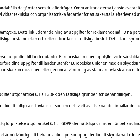
andahålla de tjänster som du efterfrågar. Om vi anlitar externa tjänsteleverant
. Vi vidtar tekniska och organisatoriska åtgärder för att säkerställa efterlevnad
a samtycke. Detta inkluderar delning av uppgifter för reklamändamål. Dina pers
sliga bestämmelser och/eller officiella eller rättsliga beslut. Detta kan i synner
na personuppgifter till länder utanför Europeiska unionen uppfyller vi de särskild
överföra dina uppgifter till länder utanför Europeiska unionen med en skydd
peiska kommissionen eller genom användning av standardavtalsklausuler för 
ifter utgör artikel 6.1 a i GDPR den rättsliga grunden för behandlingen.
för att fullgöra ett avtal eller som en del av ett avtalsliknande förhållande m
lig förpliktelse utgör artikel 6.1 c i GDPR den rättsliga grunden för behandlin
t är nödvändigt att behandla dina personuppgifter för att skydda vårt eller en