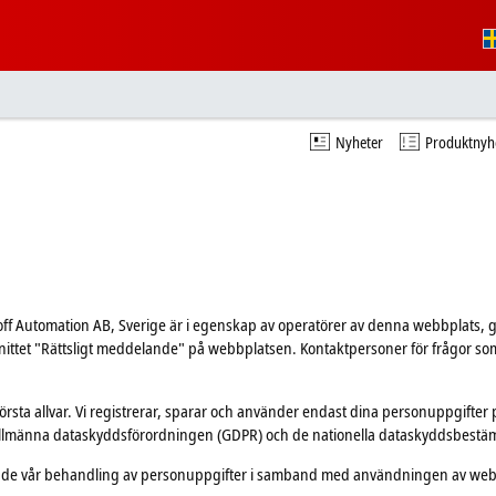
Nyheter
Produktnyh
off Automation AB, Sverige är i egenskap av operatörer av denna webbplats
snittet "Rättsligt meddelande" på webbplatsen. Kontaktpersoner för frågor 
törsta allvar. Vi registrerar, sparar och använder endast dina personuppgifter p
allmänna dataskyddsförordningen (GDPR) och de nationella dataskyddsbestä
örande vår behandling av personuppgifter i samband med användningen av we