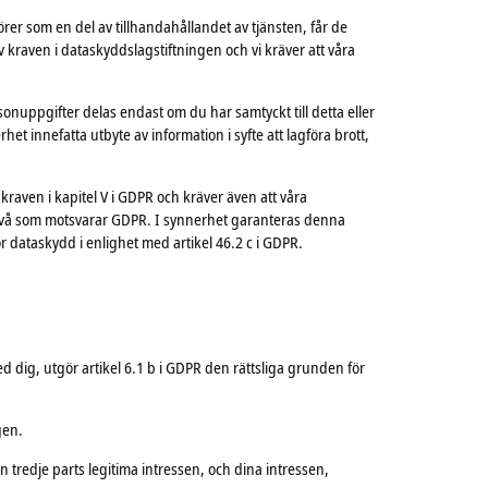
örer som en del av tillhandahållandet av tjänsten, får de
 av kraven i dataskyddslagstiftningen och vi kräver att våra
onuppgifter delas endast om du har samtyckt till detta eller
het innefatta utbyte av information i syfte att lagföra brott,
a kraven i kapitel V i GDPR och kräver även att våra
snivå som motsvarar GDPR. I synnerhet garanteras denna
dataskydd i enlighet med artikel 46.2 c i GDPR.
ed dig, utgör artikel 6.1 b i GDPR den rättsliga grunden för
gen.
 tredje parts legitima intressen, och dina intressen,