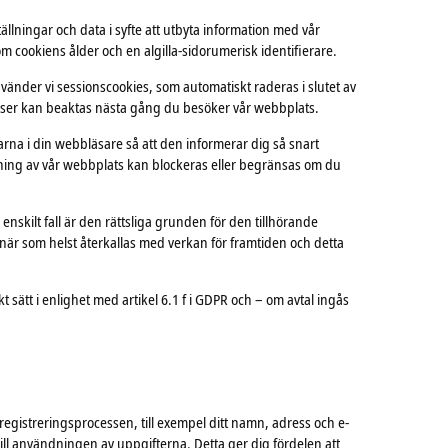
lningar och data i syfte att utbyta information med vår
 cookiens ålder och en algilla-sidorumerisk identifierare.
använder vi sessionscookies, som automatiskt raderas i slutet av
enser kan beaktas nästa gång du besöker vår webbplats.
arna i din webbläsare så att den informerar dig så snart
ndning av vår webbplats kan blockeras eller begränsas om du
nskilt fall är den rättsliga grunden för den tillhörande
 när som helst återkallas med verkan för framtiden och detta
 sätt i enlighet med artikel 6.1 f i GDPR och – om avtal ingås
egistreringsprocessen, till exempel ditt namn, adress och e-
ill användningen av uppgifterna. Detta ger dig fördelen att