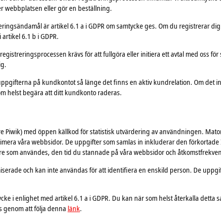
 webbplatsen eller gör en beställning.
ringsändamål är artikel 6.1 a i GDPR om samtycke ges. Om du registrerar dig hos
artikel 6.1 b i GDPR.
istreringsprocessen krävs för att fullgöra eller initiera ett avtal med oss för s
ig.
uppgifterna på kundkontot så länge det finns en aktiv kundrelation. Om det int
som helst begära att ditt kundkonto raderas.
 Piwik) med öppen källkod för statistisk utvärdering av användningen. Mato
timera våra webbsidor. De uppgifter som samlas in inkluderar den förkortade
are som användes, den tid du stannade på våra webbsidor och åtkomstfrekve
ade och kan inte användas för att identifiera en enskild person. De uppgif
ke i enlighet med artikel 6.1 a i GDPR. Du kan när som helst återkalla detta
ys genom att följa denna
länk
.