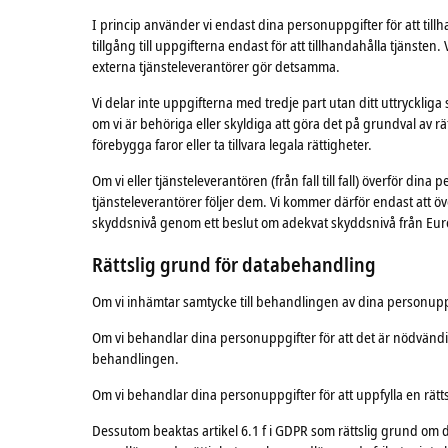
I princip använder vi endast dina personuppgifter för att tillh
tillgång till uppgifterna endast för att tillhandahålla tjänsten
externa tjänsteleverantörer gör detsamma.
Vi delar inte uppgifterna med tredje part utan ditt uttrycklig
om vi är behöriga eller skyldiga att göra det på grundval av rätt
förebygga faror eller ta tillvara legala rättigheter.
Om vi eller tjänsteleverantören (från fall till fall) överför di
tjänsteleverantörer följer dem. Vi kommer därför endast att 
skyddsnivå genom ett beslut om adekvat skyddsnivå från Euro
Rättslig grund för databehandling
Om vi inhämtar samtycke till behandlingen av dina personuppg
Om vi behandlar dina personuppgifter för att det är nödvändigt 
behandlingen.
Om vi behandlar dina personuppgifter för att uppfylla en rätts
Dessutom beaktas artikel 6.1 f i GDPR som rättslig grund om de