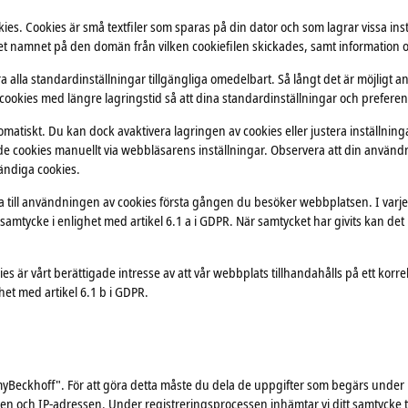
 Cookies är små textfiler som sparas på din dator och som lagrar vissa instäl
et namnet på den domän från vilken cookiefilen skickades, samt information om
öra alla standardinställningar tillgängliga omedelbart. Så långt det är möjligt 
cookies med längre lagringstid så att dina standardinställningar och prefer
omatiskt. Du kan dock avaktivera lagringen av cookies eller justera inställning
arade cookies manuellt via webbläsarens inställningar. Observera att din anvä
vändiga cookies.
a till användningen av cookies första gången du besöker webbplatsen. I varje e
samtycke i enlighet med artikel 6.1 a i GDPR. När samtycket har givits kan det
r vårt berättigade intresse av att vår webbplats tillhandahålls på ett korrekt
ghet med artikel 6.1 b i GDPR.
yBeckhoff". För att göra detta måste du dela de uppgifter som begärs under r
ngen och IP-adressen. Under registreringsprocessen inhämtar vi ditt samtycke t