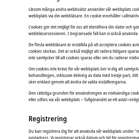
Liksom många andra webbsidor använder vår webbplats cookies.
webbplats via din webbläsare. En cookie innehåller i allmänh
Cookies gör det möjligt för oss att identifiera din dator och g
webbläsarsessionen. I begränsade fall kan vi också använda 
De flesta webbläsare är inställda på att acceptera cookies aut
cookies skickas. Det är också möjligt att radera tidigare sp
inte samtycker till att cookies sparas eller om du raderar nöd
Om cookies inte krävs för vår webbplats ber vi dig att samtyck
behandlingen, inklusive delning av data med tredje part, ditt 
sker enklast genom att ändra de valda inställningarna.
Den rättsliga grunden för användningen av nödvändiga cookies ä
eller utförs via vår webbplats – fullgörandet av ett avtal i enli
Registrering
Du kan registrera dig för att använda vår webbplats under "m
postadress. Vi registrerar också datum och tid för registreri