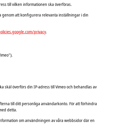
ss till vilken informationen ska överföras.
a genom att konfigurera relevanta inställningar i din
policies.google.com/privacy
.
Vimeo").
ka skäl överförs din IP-adress till Vimeo och behandlas av
na till ditt personliga användarkonto. För att förhindra
med detta.
e information om användningen av våra webbsidor där en