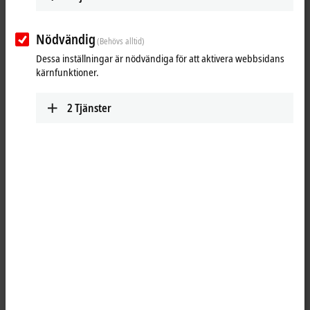
(
*
)
obligatoriska fält
Nödvändig
(Behövs alltid)
Personuppgifter
Dessa inställningar är nödvändiga för att aktivera webbsidans
kärnfunktioner.
Tilltal
2
Tjänster
Titel
Förnamn
*
Efternamn
*
Företaget
*
Avdelning