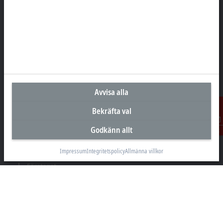
Huvudkontor Sverige
Beckhoff Automation AB
Östra Hindbyvägen 70
213 74 Malmö
+46 40-680 81 60
info@beckhoff.se
Avvisa alla
Kontakt
Bekräfta val
www.beckhoff.com/sv-se/
Godkänn allt
Nyhetsbrev
Kontakt
Skriv ut sida
Impressum
Integritetspolicy
Allmänna villkor
Företaget
Produkter och branscher
Support
Sociala medier