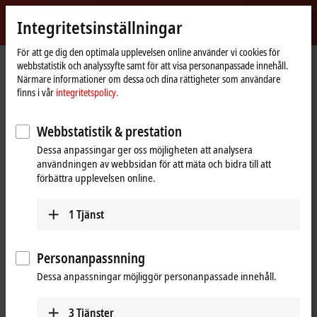
Logga in
Integritetsinställningar
myBeckhoff
Beckhoff
-
För att ge dig den optimala upplevelsen online använder vi cookies för
Hemsida
myBeckhoff – Registrering
webbstatistik och analyssyfte samt för att visa personanpassade innehåll.
New
Närmare informationer om dessa och dina rättigheter som användare
Automation
Skapa ett nytt användarkonto
finns i vår
integritetspolicy.
Technology
Hämta mjukvarufiler och din egen hämthistorik.
Webbstatistik & prestation
Beställ nyhetsbrev och informationsmedier lätt och smidigt.
Dessa anpassingar ger oss möjligheten att analysera
Få access till exklusiva evenemang för myBeckhoff User.
användningen av webbsidan för att mäta och bidra till att
Begär kalibreringscertifikat för analoga EtherCAT-plintar smidigt.
förbättra upplevelsen online.
Ladda ner XPlanar-kalibreringsfilerna för dina movers genom att
använda Beckhoffs spårbarhetsnummer (BTN).
1
Tjänst
Gör välbesökta webbsajter till Favoriter så att du når dem med ett
par klick.
Använd förifyllda formulär vid kontakt med våra experter.
Personanpassnning
Fyll i följande formulär för att lägga upp nytt användarkonto.
Dessa anpassningar möjliggör personanpassade innehåll.
När du matat in dina uppgifter får du ett mail som aktiverar kontot.
3
Tjänster