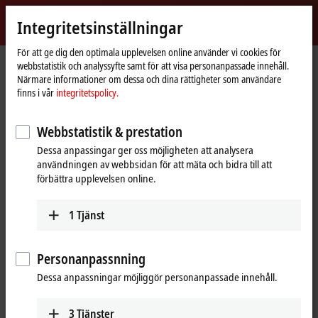
Logga in
Integritetsinställningar
myBeckhoff
Beckhoff
-
För att ge dig den optimala upplevelsen online använder vi cookies för
webbstatistik och analyssyfte samt för att visa personanpassade innehåll.
New
Närmare informationer om dessa och dina rättigheter som användare
Automation
Hemsida
Support
Download finder
Bookmark list
finns i vår
integritetspolicy.
Technology
Bookmark list
Webbstatistik & prestation
Dessa anpassingar ger oss möjligheten att analysera
Do you need help? Please feel free to contact us.
användningen av webbsidan för att mäta och bidra till att
förbättra upplevelsen online.
Contact
1
Tjänst
Personanpassnning
Dessa anpassningar möjliggör personanpassade innehåll.
3
Tjänster