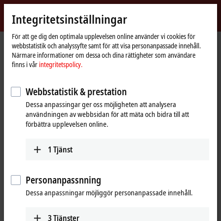
Logga in
Integritetsinställningar
myBeckhoff
Beckhoff
-
För att ge dig den optimala upplevelsen online använder vi cookies för
Hemsida
Företaget
Nyheter
webbstatistik och analyssyfte samt för att visa personanpassade innehåll.
New
Närmare informationer om dessa och dina rättigheter som användare
Automation
Nyhet: Utforska vår värld av
finns i vår
integritetspolicy.
Technology
automationsteknik
Webbstatistik & prestation
Dessa anpassingar ger oss möjligheten att analysera
användningen av webbsidan för att mäta och bidra till att
förbättra upplevelsen online.
1
Tjänst
Personanpassnning
Dessa anpassningar möjliggör personanpassade innehåll.
3
Tjänster