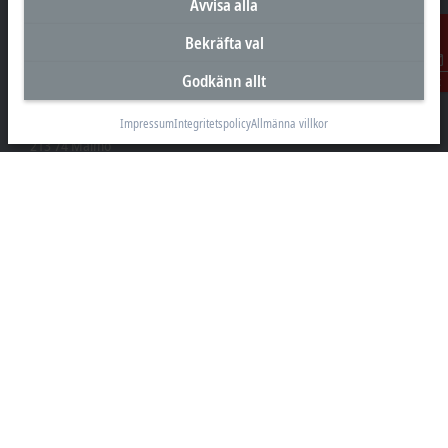
Avvisa alla
Bekräfta val
Huvudkontor Sverige
Godkänn allt
Kontakt
Beckhoff Automation AB
Östra Hindbyvägen 70
Impressum
Integritetspolicy
Allmänna villkor
213 74 Malmö
+46 40-680 81 60
info@beckhoff.se
Kontakt
www.beckhoff.com/sv-se/
Nyhetsbrev
Skriv ut sida
Företaget
Produkter och branscher
Support