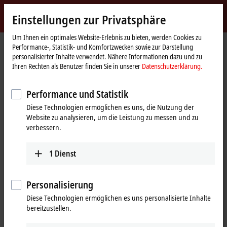
Jetzt anmelden
Einstellungen zur Privatsphäre
myBeckhoff
Beckhoff
-
Um Ihnen ein optimales Website-Erlebnis zu bieten, werden Cookies zu
Startseite
Unternehmen
News
Performance-, Statistik- und Komfortzwecken sowie zur Darstellung
New
personalisierter Inhalte verwendet. Nähere Informationen dazu und zu
Automation
News: Tauchen Sie ein in unsere Welt
Ihren Rechten als Benutzer finden Sie in unserer
Datenschutzerklärung.
Technology
der Automatisierungstechnik
Performance und Statistik
Diese Technologien ermöglichen es uns, die Nutzung der
Abonnieren Sie unseren Beckhoff
Website zu analysieren, um die Leistung zu messen und zu
verbessern.
Newsletter!
Erhalten Sie regelmäßig Informationen zu unseren Produkten,
Mit Klick auf „Akzeptieren“ zeigen wir das Formular und passen die
1
Dienst
Innovationen und Neuigkeiten rund um das Unternehmen.
Einstellung zur Privatsphäre an, dabei wird externer Inhalt von
unserem Microsoft Dynamics 365 CRM geladen. Beachten Sie dazu
bitte unsere
Datenschutzerklärung.
Personalisierung
Diese Technologien ermöglichen es uns personalisierte Inhalte
Akzeptieren
bereitzustellen.