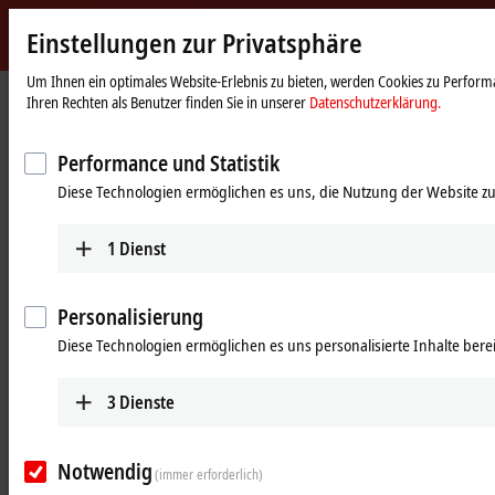
Einstellungen zur Privatsphäre
Beckhoff
-
Um Ihnen ein optimales Website-Erlebnis zu bieten, werden Cookies zu Performa
Startseite
Produkte
MX-System
Ihren Rechten als Benutzer finden Sie in unserer
Datenschutzerklärung.
New
Automation
Steckbare Systemlösung für die
Technology
Performance und Statistik
schaltschranklose Automatisierung:
Diese Technologien ermöglichen es uns, die Nutzung der Website zu
das MX-System
1
Dienst
MX-System Designer
Personalisierung
Tabellarische Produktübersicht
Produktfinder
Diese Technologien ermöglichen es uns personalisierte Inhalte berei
News
3
Dienste
Produkte
MBxxxx | Baseplates
Notwendig
(immer erforderlich)
Skalierbare Baseplates bilden die Basis der