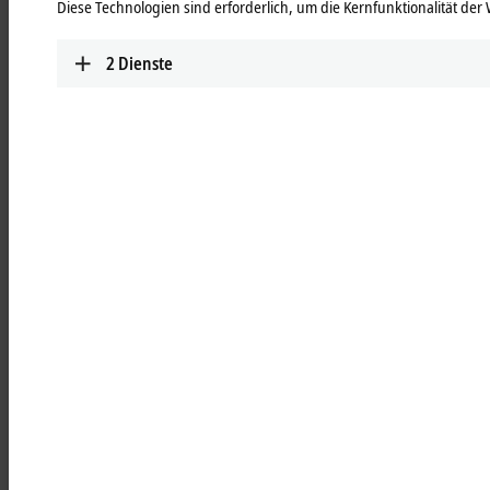
Diese Technologien sind erforderlich, um die Kernfunktionalität der 
schaltschranklosen Automatisierung.
Mehr erfahren
2
Dienste
MCxxxx | IPC-Module
Robuste Industrie-PCs als Steuerung aller
Automatisierungsanwendungen.
Mehr erfahren
MOxxxx | I/O-Module
Umfassende Auswahl an I/O-Modulen für alle
Signale der Automatisierungswelt.
Mehr erfahren
MDxxxx | Drive-Module
Kompakte Multiachssysteme für Antriebe aller
Arten und Leistungsstufen.
Mehr erfahren