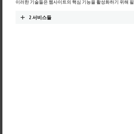
이러한 기술들은 웹사이트의 핵심 기능을 활성화하기 위해 
Learn more
2
서비스들
MCxxxx | IPC modules
Robust industrial PCs to control all automation
applications.
Learn more
MOxxxx | I/O modules
Comprehensive selection of I/O modules for all
signals of the automation world.
Learn more
MDxxxx | Drive modules
Compact multi-axis systems for drives of all types
and power levels.
Learn more