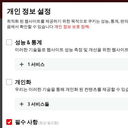
개인 정보 설정
Beckhoff
-
최적화 된 웹사이트를 제공하기 위한 목적으로 쿠키는 성능, 통계, 편
홈
Products
MX-System
음에서 확인할 수 있습니다
개인 정보 보호 정책.
New
페
Automation
이
Pluggable system solution for
Technology
지
성능 & 통계
control cabinet-free automation: The
이러한 기술들로 웹사이트 성능 측정 및 개선을 위한 웹사이
MX-System
1
서비스
MX-System Designer
Product overview table
개인화
Product finder
News
우리는 이러한 기술을 통해 개인화 된 컨텐츠를 제공할 수 있
Products
3
서비스들
MBxxxx | Baseplates
Scalable baseplates as the basis for automation
필수 사항
without control cabinets.
(항상 필요함)