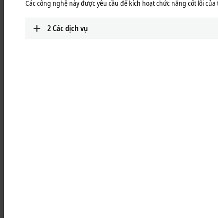
Các công nghệ này được yêu cầu để kích hoạt chức năng cốt lõi của
Learn more
2
Các dịch vụ
MCxxxx | IPC modules
Robust industrial PCs to control all automation
applications.
Learn more
MOxxxx | I/O modules
Comprehensive selection of I/O modules for all
signals of the automation world.
Learn more
MDxxxx | Drive modules
Compact multi-axis systems for drives of all types
and power levels.
Learn more