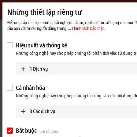
Những thiết lập riêng tư
Beckhoff
-
Để cung cấp cho bạn những trải nghiệm tối ưu, cookie được sử dụng cho mục đích
Trang
Products
MX-System
của bạn với tư các người dùng trong ....
Chính sách bảo mật.
New
chủ
Automation
Pluggable system solution for
Technology
Hiệu suất và thống kê
control cabinet-free automation: The
Những công nghệ này cho phép chúng tôi phân tích việc sử dụng tra
MX-System
1
Dịch vụ
MX-System Designer
Product overview table
Cá nhân hóa
Product finder
News
Những công nghệ này cho phép chúng tôi cung cấp các nội dung đ
Products
3
Các dịch vụ
MBxxxx | Baseplates
Scalable baseplates as the basis for automation
Bắt buộc
without control cabinets.
(luôn bắt buộc )