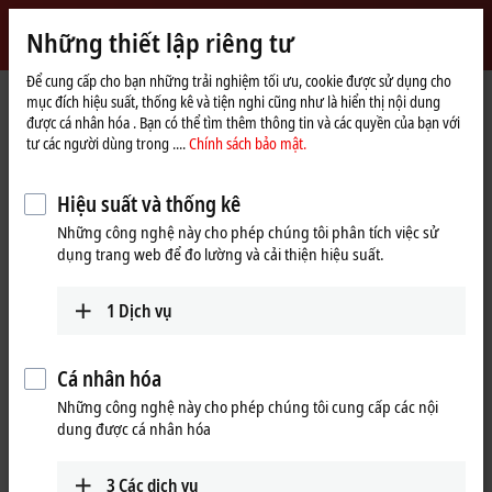
Đăng nhập
Những thiết lập riêng tư
myBeckhoff
Beckhoff
-
Để cung cấp cho bạn những trải nghiệm tối ưu, cookie được sử dụng cho
mục đích hiệu suất, thống kê và tiện nghi cũng như là hiển thị nội dung
New
được cá nhân hóa . Bạn có thể tìm thêm thông tin và các quyền của bạn với
Automation
Trang
Products
MX-System
MCxxxx | IPC modules
tư các người dùng trong ....
Chính sách bảo mật.
Technology
chủ
MCxxxx | IPC modules
Hiệu suất và thống kê
Những công nghệ này cho phép chúng tôi phân tích việc sử
Tabular product overview
Product finder
dụng trang web để đo lường và cải thiện hiệu suất.
1
Dịch vụ
Robust industrial PCs of various performance
classes
Cá nhân hóa
Thanks to internal motherboard development and production,
Những công nghệ này cho phép chúng tôi cung cấp các nội
Beckhoff can offer high-performance and scalable industrial PCs
dung được cá nhân hóa
optimized for the MX-System in a highly compact form, in robust IPC
modules from the MCxxxx series. The IPCs of the MX-System represent
3
Các dịch vụ
a variety of performance classes and can be flexibly adapted to