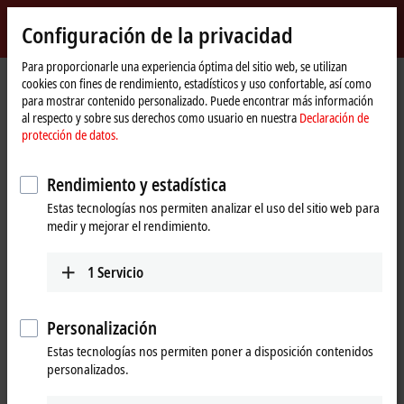
Inicio de sesión
Configuración de la privacidad
myBeckhoff
Beckhoff
-
Para proporcionarle una experiencia óptima del sitio web, se utilizan
cookies con fines de rendimiento, estadísticos y uso confortable, así como
New
para mostrar contenido personalizado. Puede encontrar más información
Automation
Página
Products
MX-System
MCxxxx | IPC modules
al respecto y sobre sus derechos como usuario en nuestra
Declaración de
Technology
de
protección de datos.
inicio
MCxxxx | IPC modules
Rendimiento y estadística
Tabular product overview
Product finder
Estas tecnologías nos permiten analizar el uso del sitio web para
medir y mejorar el rendimiento.
Robust industrial PCs of various performance
1
Servicio
classes
Thanks to internal motherboard development and production,
Personalización
Beckhoff can offer high-performance and scalable industrial PCs
Estas tecnologías nos permiten poner a disposición contenidos
optimized for the MX-System in a highly compact form, in robust IPC
personalizados.
modules from the MCxxxx series. The IPCs of the MX-System represent
a variety of performance classes and can be flexibly adapted to