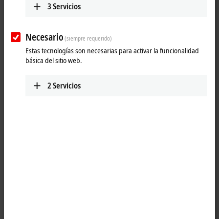
3
Servicios
application-specific control requirements. The IPC modules take
control of the function modules in the MX-System and provide
programmers and end users with a familiar, reliable, flexible and
Necesario
scalable foundation for carrying out a wide range of automation tasks.
(siempre requerido)
A comprehensive portfolio of modern CPUs is available for this purpose
Estas tecnologías son necesarias para activar la funcionalidad
and is being continuously expanded. Likewise, technological trends in
básica del sitio web.
CPU development are carefully matched to industrial needs and
implemented.
2
Servicios
25 items
Reset all filter values
Results:
Your selection:
Loading content ...