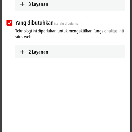
3
Layanan
application-specific control requirements. The IPC modules take
control of the function modules in the MX-System and provide
programmers and end users with a familiar, reliable, flexible and
Yang dibutuhkan
scalable foundation for carrying out a wide range of automation tasks.
(selalu dibutuhkan)
A comprehensive portfolio of modern CPUs is available for this purpose
Teknologi ini diperlukan untuk mengaktifkan fungsionalitas inti
and is being continuously expanded. Likewise, technological trends in
situs web.
CPU development are carefully matched to industrial needs and
implemented.
2
Layanan
25 items
Reset all filter values
Results:
Your selection:
Loading content ...