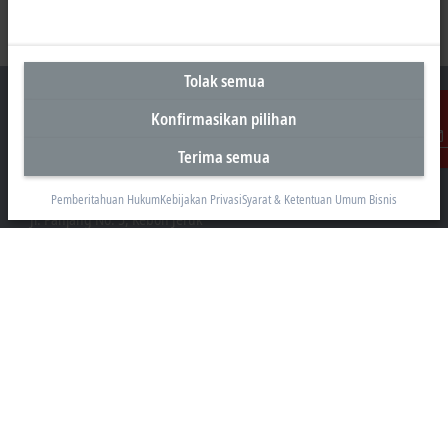
Tolak semua
Konfirmasikan pilihan
Terima semua
Kontak
Kantor Perwakilan Indonesia
AKR Tower 21st Floor, Unit C - D
Pemberitahuan Hukum
Kebijakan Privasi
Syarat & Ketentuan Umum Bisnis
Jl. Panjang No. 5, Kebon Jeruk
Jakarta 11530
+62 21 8428 3699
sales@beckhoff.co.id
Informasi Kontak
www.beckhoff.com/id-id/
Buletin
Cetak halaman