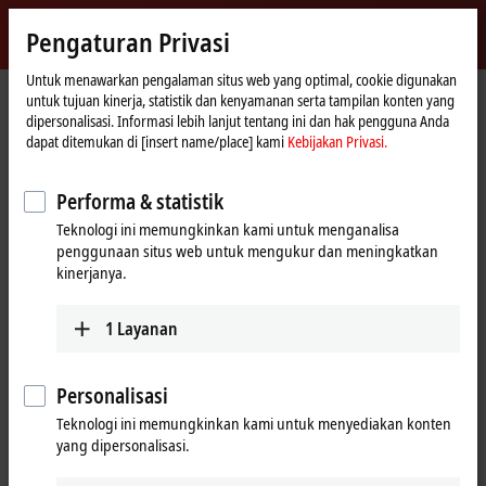
Masuk
Pengaturan Privasi
myBeckhoff
Beckhoff
-
Untuk menawarkan pengalaman situs web yang optimal, cookie digunakan
untuk tujuan kinerja, statistik dan kenyamanan serta tampilan konten yang
New
dipersonalisasi. Informasi lebih lanjut tentang ini dan hak pengguna Anda
Automation
Beranda
Products
MX-System
MCxxxx | IPC modules
dapat ditemukan di [insert name/place] kami
Kebijakan Privasi.
Technology
MCxxxx | IPC modules
Performa & statistik
Teknologi ini memungkinkan kami untuk menganalisa
Tabular product overview
Product finder
penggunaan situs web untuk mengukur dan meningkatkan
kinerjanya.
Robust industrial PCs of various performance
1
Layanan
classes
Thanks to internal motherboard development and production,
Personalisasi
Beckhoff can offer high-performance and scalable industrial PCs
Teknologi ini memungkinkan kami untuk menyediakan konten
optimized for the MX-System in a highly compact form, in robust IPC
yang dipersonalisasi.
modules from the MCxxxx series. The IPCs of the MX-System represent
a variety of performance classes and can be flexibly adapted to