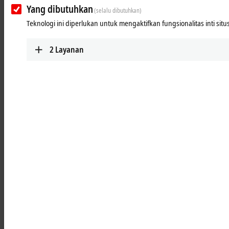
Learn more
Yang dibutuhkan
(selalu dibutuhkan)
Teknologi ini diperlukan untuk mengaktifkan fungsionalitas inti situ
Optics
Robust, industrial-grade and investment-safe
2
Layanan
lenses guarantee easy handling and high
availability.
Learn more
Illumination
Spectrally adjustable, temperature-stable, and
reliable illumination supports EtherCAT-based
applications.
Learn more
Units
Start industrial image processing immediately
with the Vision Unit Illuminated (VUI)
Learn more