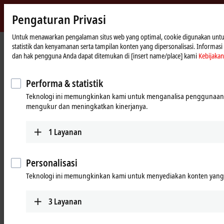
Pengaturan Privasi
m
Beckhoff
-
Untuk menawarkan pengalaman situs web yang optimal, cookie digunakan untuk
Beranda
Products
Vision
statistik dan kenyamanan serta tampilan konten yang dipersonalisasi. Informasi l
New
dan hak pengguna Anda dapat ditemukan di [insert name/place] kami
Kebijakan
Automation
Vision: Complete and system-
Technology
integrated machine vision
Performa & statistik
Teknologi ini memungkinkan kami untuk menganalisa penggunaan 
mengukur dan meningkatkan kinerjanya.
Tabular product overview
Product finder
News
1
Layanan
Products
Personalisasi
Teknologi ini memungkinkan kami untuk menyediakan konten yang d
Cameras
Robust cameras with highly flexible mounting
3
Layanan
options and a bandwidth of up to 2.5 Gbit/s offer
a range of services tailored to industrial PCs.