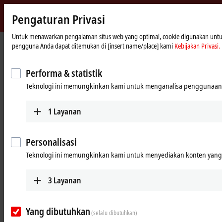
Pengaturan Privasi
Beckhoff
-
Untuk menawarkan pengalaman situs web yang optimal, cookie digunakan untuk tu
Beranda
Products
Automation
pengguna Anda dapat ditemukan di [insert name/place] kami
Kebijakan Privasi.
New
Automation
Open, PC-based control technology
Technology
Performa & statistik
Teknologi ini memungkinkan kami untuk menganalisa penggunaan 
Tabular product overview
Product finder
1
Layanan
News
Products
Personalisasi
Teknologi ini memungkinkan kami untuk menyediakan konten yang d
TwinCAT
The TwinCAT software system turns almost any
3
Layanan
PC-based system into a real-time control with
multiple PLC, NC, CNC and/or robotics runtime
systems.
Yang dibutuhkan
(selalu dibutuhkan)
Learn more