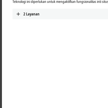
Teknologi ini diperlukan untuk mengaktifkan fungsionalitas inti situ
TwinSAFE
Highly scalable, highly modular: safe automation
2
Layanan
with TwinSAFE
Learn more
Add-on software
Extension modules for 3rd-party software such as
®
®
LabVIEW™, MATLAB
or SOLIDWORKS
for
integration into Beckhoff hardware and software
Learn more
Highlights
TwinCAT PLC++
With TwinCAT PLC++, Beckhoff is delivering a
new generation of PLC technology that
accelerates both engineering and runtime.