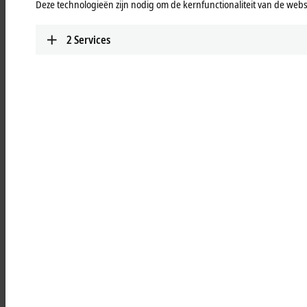
Deze technologieën zijn nodig om de kernfunctionaliteit van de websi
TwinSAFE
Highly scalable, highly modular: safe automation
2
Services
with TwinSAFE
Learn more
Add-on software
Extension modules for 3rd-party software such as
®
®
LabVIEW™, MATLAB
or SOLIDWORKS
for
integration into Beckhoff hardware and software
Learn more
Highlights
TwinCAT PLC++
With TwinCAT PLC++, Beckhoff is delivering a
new generation of PLC technology that
accelerates both engineering and runtime.