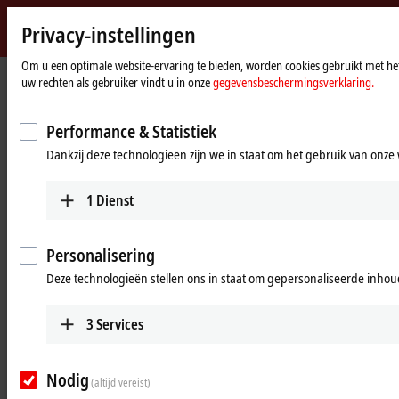
Privacy-instellingen
Beckhoff
-
Om u een optimale website-ervaring te bieden, worden cookies gebruikt met het
startpagina
Products
Automation
uw rechten als gebruiker vindt u in onze
gegevensbeschermingsverklaring.
New
Automation
Open, PC-based control technology
Technology
Performance & Statistiek
Dankzij deze technologieën zijn we in staat om het gebruik van onze 
Tabular product overview
Product finder
1
Dienst
News
Products
Personalisering
Deze technologieën stellen ons in staat om gepersonaliseerde inhoud
TwinCAT
The TwinCAT software system turns almost any
3
Services
PC-based system into a real-time control with
multiple PLC, NC, CNC and/or robotics runtime
systems.
Nodig
(altijd vereist)
Learn more