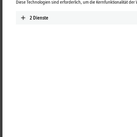
Diese Technologien sind erforderlich, um die Kernfunktionalität der 
Mehr erfahren
2
Dienste
TwinSAFE
Hochskalierbar, hochmodular: sichere
Automatisierung mit TwinSAFE.
Mehr erfahren
Add-on-Software
Erweiterungsmodule für Drittanbieter-Software
®
®
wie LabVIEW™, MATLAB
oder SOLIDWORKS
zur Integration in Beckhoff Hard- und Software
Mehr erfahren
Highlights
TwinCAT PLC++
Mit TwinCAT PLC++ bietet Beckhoff eine neue
Generation SPS-Technologie, mit der sich sowohl