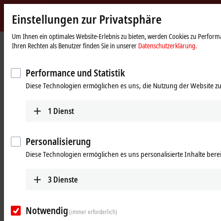
Einstellungen zur Privatsphäre
Beckhoff
-
Um Ihnen ein optimales Website-Erlebnis zu bieten, werden Cookies zu Performa
Startseite
Produkte
Automation
Ihren Rechten als Benutzer finden Sie in unserer
Datenschutzerklärung.
New
Automation
Offene, PC-basierte
Technology
Performance und Statistik
Steuerungstechnik
Diese Technologien ermöglichen es uns, die Nutzung der Website zu
Tabellarische Produktübersicht
Produktfinder
1
Dienst
News
Personalisierung
Produkte
Diese Technologien ermöglichen es uns personalisierte Inhalte berei
TwinCAT
3
Dienste
Das TwinCAT-Softwaresystem verwandelt nahezu
jedes PC-basierte System in eine
Echtzeitsteuerung mit mehreren SPS-, NC-, CNC-
Notwendig
(immer erforderlich)
und/oder Robotik-Laufzeitsystemen.